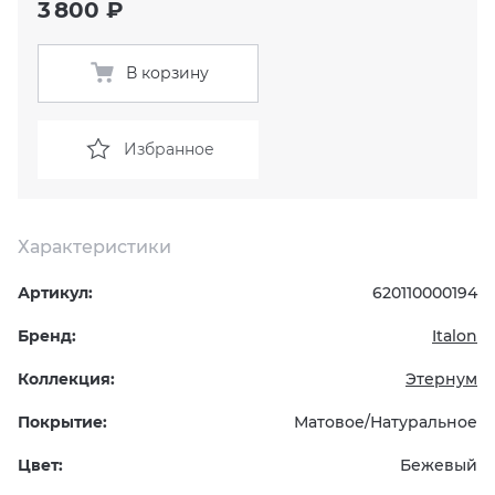
3 800 ₽
KERAMA MARAZZI
XLIGHT XTONE URBATEK
СМЕСИТЕЛИ
В корзину
PAMESA
XXL Pamesa
УНИТАЗЫ И ПИCCУАРЫ
Избранное
PERONDA
PORCELANOSA
Характеристики
SANT’AGOSTINO
Артикул:
620110000194
ГРАНИТЕЯ
Бренд:
Italon
Коллекция:
Этернум
УРАЛЬСКИЙ ГРАНИТ
Покрытие:
Матовое/Натуральное
Цвет:
Бежевый