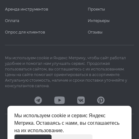
Аренда инструментов
Проекты
Оплата
Интерьеры
Опрос для клиентов
Отзывы
Мы используем cookie и Яндекс Метрику, чтобы сайт работал
удобнее и помогал нам улучшать сервис. Продолжая
пользоваться сайтом, вы соглашаетесь с их использованием.
Цены на сайте помогают ориентироваться в ассортименте.
Актуальную стоимость, наличие и сроки поставки уточняйте у
консультантов салона.
Мы используем cookie и сервис Яндекс
Метрика. Оставаясь с нами, вы соглашаетесь
© 2020–2026 «Апекс»
на их использование.
Политика конфиденциальности