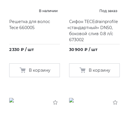
В наличии
Под заказ
KERAMA MARAZZI
XLIGHT XTONE URBATEK
Решетка для волос
Сифон TECEdrainprofile
PAMESA
XXL Pamesa
Tece 660005
«
стандартный» DN50,
боковой слив 0.8 л/с
673002
PERONDA
2 330 ₽ / шт
30 900 ₽ / шт
PORCELANOSA
В корзину
В корзину
SANT’AGOSTINO
ГРАНИТЕЯ
УРАЛЬСКИЙ ГРАНИТ