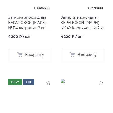
В наличии
В наличии
KERAMA MARAZZI
XLIGHT XTONE URBATEK
СМЕСИТЕЛИ
Затирка эпоксидная
Затирка эпоксидная
КЕРАПОКСИ
(
MAPEI)
КЕРАПОКСИ
(
MAPEI)
PAMESA
XXL Pamesa
УНИТАЗЫ И ПИCCУАРЫ
№ 114 Антрацит, 2 кг
№ 142 Коричневый, 2 кг
4 200 ₽ / шт
4 200 ₽ / шт
PERONDA
PORCELANOSA
В корзину
В корзину
SANT’AGOSTINO
ГРАНИТЕЯ
NEW
HIT
УРАЛЬСКИЙ ГРАНИТ