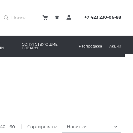
ЗАТИРКИ
КЛЕЙ
+7 423 230-06-88
ПРОФИЛИ И ПЛИНТУСЫ
ARO
РЕМОНТНЫЕ СОСТАВЫ ДЛЯ БЕТОНА
СОПУТСТВУЮЩИЕ
Распродажа
Акции
ЛИ
ТОВАРЫ
РЫ
AMA MARAZZI
СИСТЕМА ВЫРАВНИВАНИЯ
|
40
60
Сортировать:
Новинки