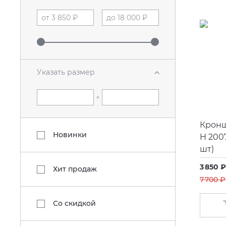
Указать размер
×
Кронш
Новинки
H 2007
шт)
3 850 ₽
Хит продаж
7 700 ₽
Со скидкой