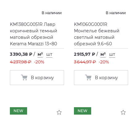
В наличии
В наличии
KM1380G0051R Лавр
KM1060G0001R
коричневый темный
Монпелье бежевый
матовый обрезной
светлый матовый
Kerama Marazzi 13×80
обрезной 9.6×60
3 390,38 ₽
/
м²
шт
2 915,97 ₽
/
м²
шт
4 237,98 ₽
-20%
3 644,97 ₽
-20%
В корзину
В корзину
NEW
NEW