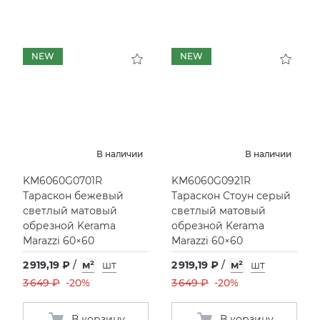
NEW
NEW
В наличии
В наличии
KM6060G0701R
KM6060G0921R
Тараскон бежевый
Тараскон Стоун серый
светлый матовый
светлый матовый
обрезной Kerama
обрезной Kerama
Marazzi 60×60
Marazzi 60×60
2 919,19 ₽
/
м²
шт
2 919,19 ₽
/
м²
шт
3 649 ₽
-20%
3 649 ₽
-20%
В корзину
В корзину