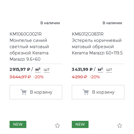
В наличии
В наличии
KM1060G0021R
KM6012G0831R
Монпелье синий
Эстерель коричневый
светлый матовый
матовый обрезной
обрезной Kerama
Kerama Marazzi 60×119.5
Marazzi 9.6×60
2 915,97 ₽
/
м²
шт
3 431,99 ₽
/
м²
шт
3 644,97 ₽
-20%
4 290 ₽
-20%
В корзину
В корзину
NEW
NEW