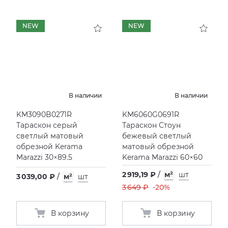
NEW
NEW
В наличии
В наличии
KM3090B0271R
KM6060G0691R
Тараскон серый
Тараскон Стоун
светлый матовый
бежевый светлый
обрезной Kerama
матовый обрезной
Marazzi 30×89.5
Kerama Marazzi 60×60
2 919,19 ₽
/
м²
шт
3 039,00 ₽
/
м²
шт
3 649 ₽
-20%
В корзину
В корзину