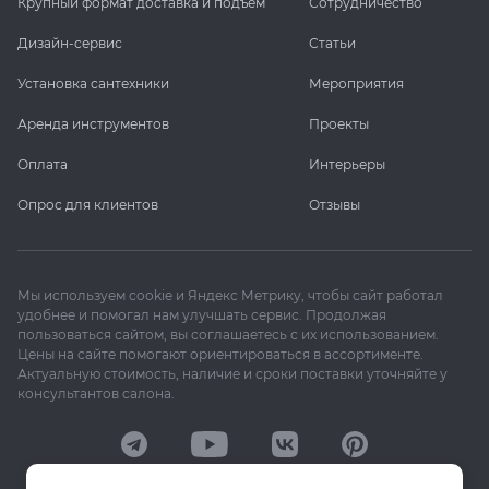
Крупный формат доставка и подъем
Сотрудничество
Дизайн-сервис
Статьи
Установка сантехники
Мероприятия
Аренда инструментов
Проекты
Оплата
Интерьеры
Опрос для клиентов
Отзывы
Мы используем cookie и Яндекс Метрику, чтобы сайт работал
удобнее и помогал нам улучшать сервис. Продолжая
пользоваться сайтом, вы соглашаетесь с их использованием.
Цены на сайте помогают ориентироваться в ассортименте.
Актуальную стоимость, наличие и сроки поставки уточняйте у
консультантов салона.