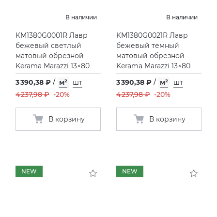
В наличии
В наличии
XLIGHT XTONE URBATEK
СМЕСИТЕЛИ
KM1380G0001R Лавр
KM1380G0021R Лавр
бежевый светлый
бежевый темный
XXL Pamesa
УНИТАЗЫ И ПИCCУАРЫ
матовый обрезной
матовый обрезной
Kerama Marazzi 13×80
Kerama Marazzi 13×80
3 390,38 ₽
/
м²
шт
3 390,38 ₽
/
м²
шт
4 237,98 ₽
-20%
4 237,98 ₽
-20%
В корзину
В корзину
NEW
NEW