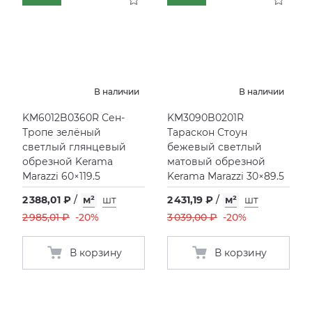
В наличии
В наличии
KM6012B0360R Сен-
KM3090B0201R
Тропе зелёный
Тараскон Стоун
светлый глянцевый
бежевый светлый
обрезной Kerama
матовый обрезной
Marazzi 60×119.5
Kerama Marazzi 30×89.5
2 388,01 ₽
/
м²
шт
2 431,19 ₽
/
м²
шт
2 985,01 ₽
-20%
3 039,00 ₽
-20%
В корзину
В корзину