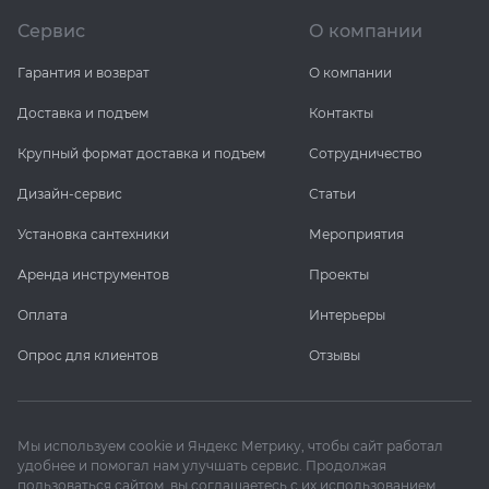
Сервис
О компании
KERAMA MARAZZI
XLIGHT XTONE URBATEK
Гарантия и возврат
О компании
PAMESA
XXL Pamesa
Доставка и подъем
Контакты
Крупный формат доставка и подъем
Сотрудничество
PERONDA
Дизайн-сервис
Статьи
PORCELANOSA
Установка сантехники
Мероприятия
SANT’AGOSTINO
Аренда инструментов
Проекты
Оплата
Интерьеры
ГРАНИТЕЯ
Опрос для клиентов
Отзывы
УРАЛЬСКИЙ ГРАНИТ
Мы используем cookie и Яндекс Метрику, чтобы сайт работал
удобнее и помогал нам улучшать сервис. Продолжая
пользоваться сайтом, вы соглашаетесь с их использованием.