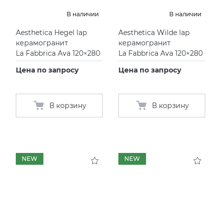
EMIL CERAMICA
VIDREPUR
ШКАФЫ И ПЕНАЛЫ
ДУШЕВЫЕ ОГРАЖДЕНИЯ
ПРОФИЛИ И ПЛИНТУСЫ
В наличии
В наличии
Aesthetica Hegel lap
Aesthetica Wilde lap
EQUIPE
ИНСТАЛЛЯЦИИ И КЛАВИШИ СМЫВА
РЕМОНТНЫЕ СОСТАВЫ ДЛЯ БЕТОНА
керамогранит
керамогранит
La Fabbrica Ava 120×280
La Fabbrica Ava 120×280
FIANDRE
ОБОГРЕВАТЕЛИ
СИСТЕМА ВЫРАВНИВАНИЯ
Цена по запросу
Цена по запросу
FIORANESE
ПЛАСТИНЫ ИЗ ИСКУССТВЕННОГО КАМНЯ
В корзину
В корзину
GRESPANIA
ПОДДОНЫ
IDALGO
ПОЛОТЕНЦЕСУШИТЕЛИ
NEW
NEW
IMOLA CERAMICA
РАКОВИНЫ
IRIS
САУНЫ
ITALON
СИСТЕМЫ СЛИВА