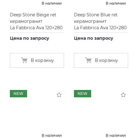
В наличии
В наличии
KERAMA MARAZZI
СМЕСИТЕЛИ
Deep Stone Beige ret
Deep Stone Blue ret
керамогранит
керамогранит
La Fabbrica Ava 120×280
La Fabbrica Ava 120×280
PAMESA
УНИТАЗЫ И ПИCCУАРЫ
Цена по запросу
Цена по запросу
PERONDA
В корзину
В корзину
PORCELANOSA
SANT’AGOSTINO
ГРАНИТЕЯ
NEW
NEW
УРАЛЬСКИЙ ГРАНИТ
В наличии
В наличии