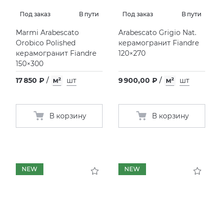
EMIL CERAMICA
VIDREPUR
ШКАФЫ И ПЕНАЛЫ
ДУШЕВЫЕ ОГРАЖДЕНИЯ
ПРОФИЛИ И ПЛИНТУСЫ
Под заказ
В пути
Под заказ
В пути
Marmi Arabescato
Arabescato Grigio Nat.
EQUIPE
ИНСТАЛЛЯЦИИ И КЛАВИШИ СМЫВА
РЕМОНТНЫЕ СОСТАВЫ ДЛЯ БЕТОНА
Orobico Polished
керамогранит Fiandre
керамогранит Fiandre
120×270
FIANDRE
ОБОГРЕВАТЕЛИ
СИСТЕМА ВЫРАВНИВАНИЯ
150×300
17 850 ₽
/
м²
шт
9 900,00 ₽
/
м²
шт
FIORANESE
ПЛАСТИНЫ ИЗ ИСКУССТВЕННОГО КАМНЯ
GRESPANIA
ПОДДОНЫ
В корзину
В корзину
IDALGO
ПОЛОТЕНЦЕСУШИТЕЛИ
IMOLA CERAMICA
РАКОВИНЫ
NEW
NEW
IRIS
САУНЫ
ITALON
СИСТЕМЫ СЛИВА