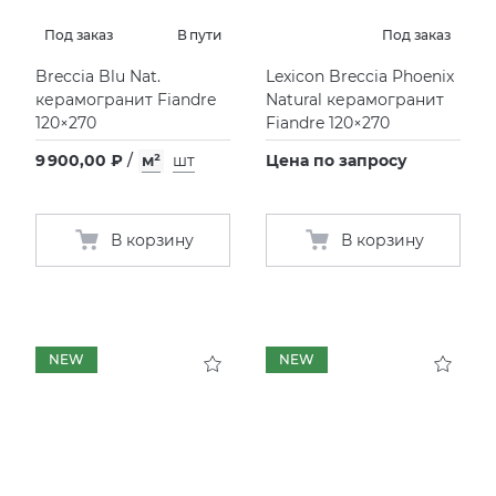
Под заказ
В пути
Под заказ
KERAMA MARAZZI
СМЕСИТЕЛИ
Breccia Blu Nat.
Lexicon Breccia Phoenix
керамогранит Fiandre
Natural керамогранит
PAMESA
УНИТАЗЫ И ПИCCУАРЫ
120×270
Fiandre 120×270
9 900,00 ₽
/
м²
шт
Цена по запросу
PERONDA
PORCELANOSA
В корзину
В корзину
SANT’AGOSTINO
ГРАНИТЕЯ
NEW
NEW
УРАЛЬСКИЙ ГРАНИТ