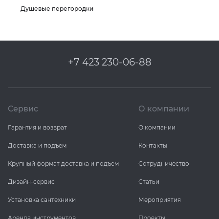
Душевые перегородки
KERAMA MARAZZI
XLIGHT XTONE URBATEK
PAMESA
XXL Pamesa
+7 423 230-06-88
PERONDA
PORCELANOSA
Сервис
О компании
SANT’AGOSTINO
Гарантия и возврат
О компании
Доставка и подъем
Контакты
ГРАНИТЕЯ
Крупный формат доставка и подъем
Сотрудничество
УРАЛЬСКИЙ ГРАНИТ
Дизайн-сервис
Статьи
Установка сантехники
Мероприятия
Аренда инструментов
Проекты