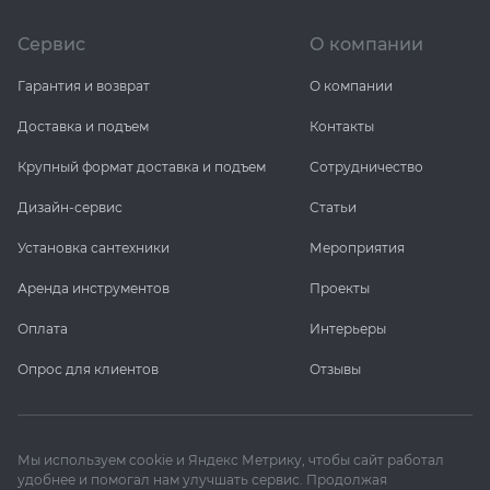
Сервис
О компании
KERAMA MARAZZI
XLIGHT XTONE URBATEK
Гарантия и возврат
О компании
PAMESA
XXL Pamesa
Доставка и подъем
Контакты
PERONDA
Крупный формат доставка и подъем
Сотрудничество
Дизайн-сервис
Статьи
PORCELANOSA
Установка сантехники
Мероприятия
SANT’AGOSTINO
Аренда инструментов
Проекты
ГРАНИТЕЯ
Оплата
Интерьеры
Опрос для клиентов
Отзывы
УРАЛЬСКИЙ ГРАНИТ
Мы используем cookie и Яндекс Метрику, чтобы сайт работал
удобнее и помогал нам улучшать сервис. Продолжая