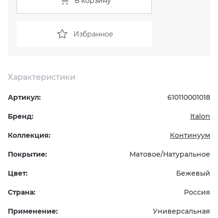
В корзину
KERAMA MARAZZI
XLIGHT XTONE URBATEK
СМЕСИТЕЛИ
Избранное
PAMESA
XXL Pamesa
УНИТАЗЫ И ПИCCУАРЫ
PERONDA
Характеристики
PORCELANOSA
Артикул:
610110001018
Бренд:
Italon
SANT’AGOSTINO
Коллекция:
Континуум
ГРАНИТЕЯ
Покрытие:
Матовое/Натуральное
УРАЛЬСКИЙ ГРАНИТ
Цвет:
Бежевый
Страна:
Россия
Применение:
Универсальная