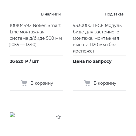
EMIL CERAMICA
ITALON
VIDREPUR
ШКАФЫ И ПЕНАЛЫ
Душевые панели
Раковины под столешницу
Смесители кухонные
Унитазы подвесные
ПРОФИЛИ И ПЛИНТУСЫ
В наличии
Под заказ
EQUIPE
KERAMA MARAZZI
Душевые стойки
Раковины полуутопленные
Унитазы приставные
РЕМОНТНЫЕ СОСТАВЫ ДЛЯ БЕТОНА
100104492 Noken Smart
9330000 TECE Модуль
Line монтажная
биде для застенного
система д/биде 500 мм
монтажа, монтажная
FIANDRE
LA FABBRICA AVA
Душ ручной
СИСТЕМА ВЫРАВНИВАНИЯ
(
1055 — 1340)
высота 1120 мм
(
без
крепежа)
FIORANESE
LAMINAM
Кронштейны
26 620 ₽ / шт
Цена по запросу
GRESPANIA
L’ANTIC COLONIAL
Смесители встраиваемые для ванны/душа
В корзину
В корзину
IDALGO
MAXFINE IRIS
IMOLA CERAMICA
PERONDA
IRIS
REX XXL
ITALON
SAPIENSTONE