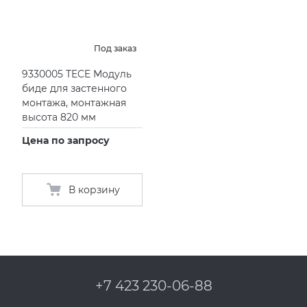
KERAMA MARAZZI
XLIGHT XTONE URBATEK
Под заказ
PAMESA
XXL Pamesa
9330005 TECE Модуль
биде для застенного
PERONDA
монтажа, монтажная
высота 820 мм
PORCELANOSA
Цена по запросу
SANT’AGOSTINO
В корзину
ГРАНИТЕЯ
УРАЛЬСКИЙ ГРАНИТ
+7 423 230-06-88