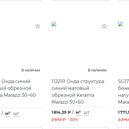
В наличии
В наличии
R Онда синий
11221R Онда структура
SG17
ый обрезной
синий матовый
беж
a Marazzi 30×60
обрезной Kerama
нат
Marazzi 30×60
Mara
1 814,39 ₽
/
м²
шт
1 771,
₽
/
м²
шт
2 592 ₽
-30%
2 214