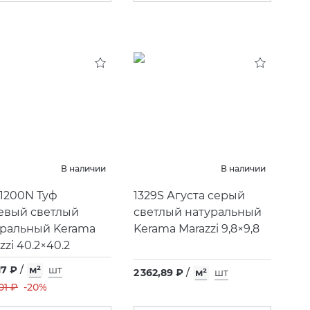
В наличии
В наличии
1200N Туф
1329S Агуста серый
евый светлый
светлый натуральный
уральный Kerama
Kerama Marazzi 9,8×9,8
zzi 40.2×40.2
17 ₽
/
м²
шт
2 362,89 ₽
/
м²
шт
,01 ₽
-20%