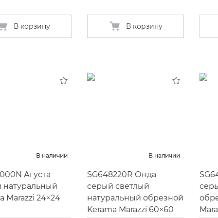
В корзину
В корзину
В наличии
В наличии
000N Агуста
SG648220R Онда
SG6
 натуральный
серый светлый
сер
a Marazzi 24×24
натуральный обрезной
обр
Kerama Marazzi 60×60
Mara