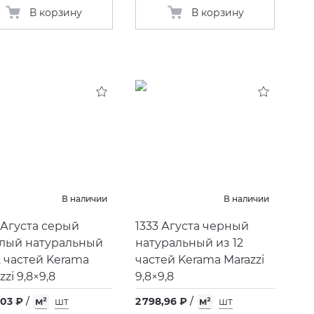
В корзину
В корзину
В наличии
В наличии
 Агуста серый
1333 Агуста черный
тлый натуральный
натуральный из 12
2 частей Kerama
частей Kerama Marazzi
zzi 9,8×9,8
9,8×9,8
,03 ₽
/
м²
шт
2 798,96 ₽
/
м²
шт