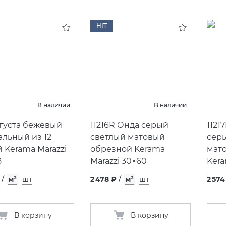
HIT
В наличии
В наличии
Агуста бежевый
11216R Онда серый
1121
альный из 12
светлый матовый
сер
й Kerama Marazzi
обрезной Kerama
мат
8
Marazzi 30×60
Kera
/
м²
шт
2 478 ₽
/
м²
шт
2 574
В корзину
В корзину