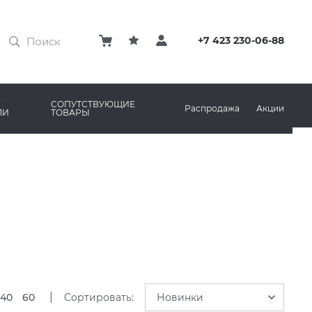
ЗАТИРКИ
КЛЕЙ
+7 423 230-06-88
ПРОФИЛИ И ПЛИНТУСЫ
ARO
РЕМОНТНЫЕ СОСТАВЫ ДЛЯ БЕТОНА
СОПУТСТВУЮЩИЕ
Распродажа
Акции
ЛИ
ТОВАРЫ
РЫ
AMA MARAZZI
СИСТЕМА ВЫРАВНИВАНИЯ
|
40
60
Сортировать:
Новинки