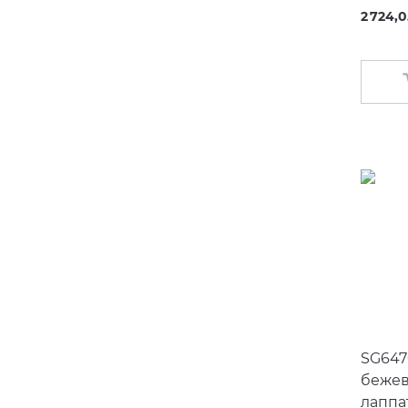
2 724,0
SG647
бежев
лаппа