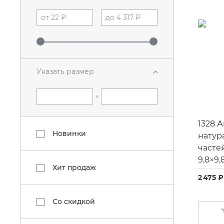
Указать размер
×
1328 
Новинки
натур
часте
9,8×9,
Хит продаж
2 475 ₽
Со скидкой