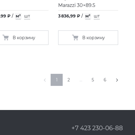
Marazzi 30×89.5
,99 ₽
/
м²
шт
3 836,99 ₽
/
м²
шт
В корзину
В корзину
1
2
…
5
6
+7 423 230-06-88