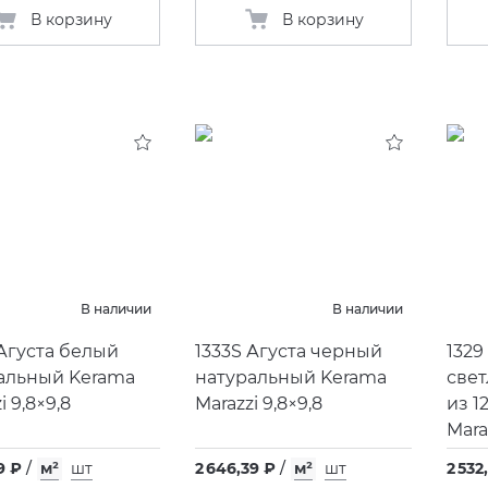
В корзину
В корзину
В наличии
В наличии
 Агуста белый
1333S Агуста черный
1329
альный Kerama
натуральный Kerama
све
i 9,8×9,8
Marazzi 9,8×9,8
из 1
Mara
9 ₽
/
м²
шт
2 646,39 ₽
/
м²
шт
2 532