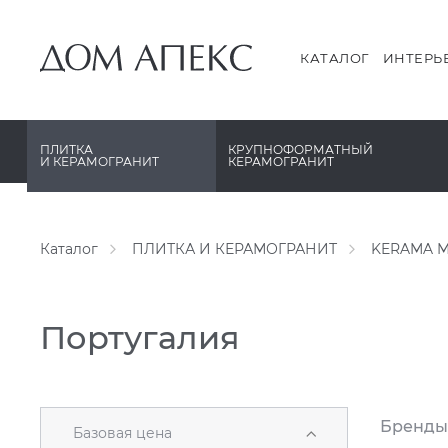
PERONDA
PERONDA
PORCELANOSA
REX XXL
КАТАЛОГ
ИНТЕРЬ
SANT’AGOSTINO
SAPIENSTONE
ГРАНИТЕЯ
XLIGHT XTONE URBATEK
ПЛИТКА
КРУПНОФОРМАТНЫЙ
И КЕРАМОГРАНИТ
КЕРАМОГРАНИТ
УРАЛЬСКИЙ ГРАНИТ
XXL Pamesa
Каталог
ПЛИТКА И КЕРАМОГРАНИТ
KERAMA M
Португалия
Бренды
Базовая цена