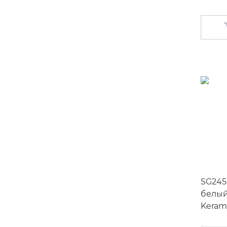
SG245
белый
Keram