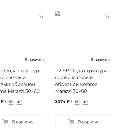
В наличии
В наличии
7R Онда структура
11219R Онда структура
ый светлый
серый матовый
овый обрезной
обрезной Kerama
ma Marazzi 30×60
Marazzi 30×60
 ₽
/
м²
шт
2 574 ₽
/
м²
шт
В корзину
В корзину