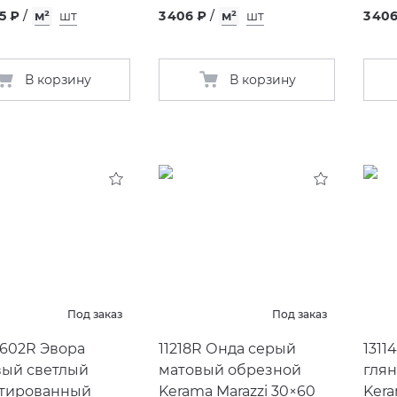
5 ₽
/
м²
шт
3 406 ₽
/
м²
шт
3 40
В корзину
В корзину
Под заказ
Под заказ
602R Эвора
11218R Онда серый
1311
ый светлый
матовый обрезной
гля
тированный
Kerama Marazzi 30×60
Kera