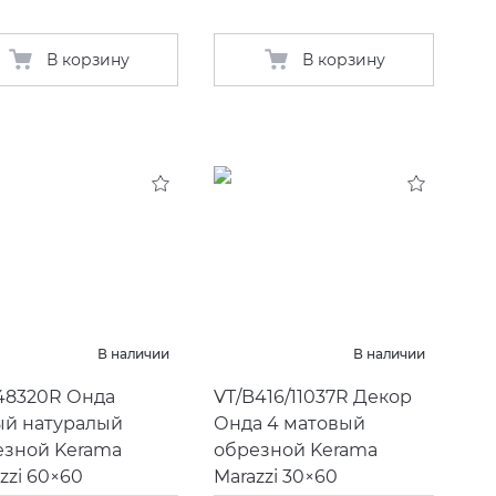
В корзину
В корзину
В наличии
В наличии
48320R Онда
VT/B416/11037R Декор
ый натуралый
Онда 4 матовый
езной Kerama
обрезной Kerama
zzi 60×60
Marazzi 30×60