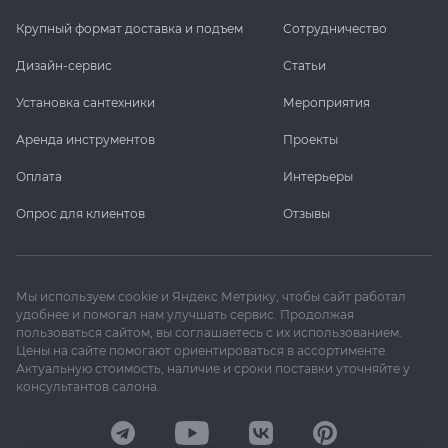
Крупный формат доставка и подъем
Сотрудничество
KERAMA MARAZZI
XLIGHT XTONE URBATEK
СМЕСИТЕЛИ
Дизайн-сервис
Статьи
PAMESA
XXL Pamesa
УНИТАЗЫ И ПИCCУАРЫ
Установка сантехники
Мероприятия
Аренда инструментов
Проекты
PERONDA
Оплата
Интерьеры
PORCELANOSA
Опрос для клиентов
Отзывы
SANT’AGOSTINO
Мы используем cookie и Яндекс Метрику, чтобы сайт работал
ГРАНИТЕЯ
удобнее и помогал нам улучшать сервис. Продолжая
пользоваться сайтом, вы соглашаетесь с их использованием.
Цены на сайте помогают ориентироваться в ассортименте.
УРАЛЬСКИЙ ГРАНИТ
Актуальную стоимость, наличие и сроки поставки уточняйте у
консультантов салона.