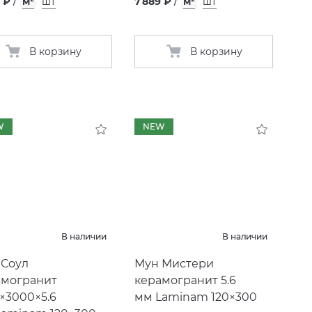
 ₽
/
м²
шт
7 889 ₽
/
м²
шт
В корзину
В корзину
W
NEW
В наличии
В наличии
 Соул
Мун Мистери
амогранит
керамогранит 5.6
×3000×5.6
мм Laminam 120×300