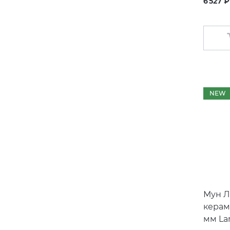
6 527 ₽
NEW
Мун Л
керам
мм La