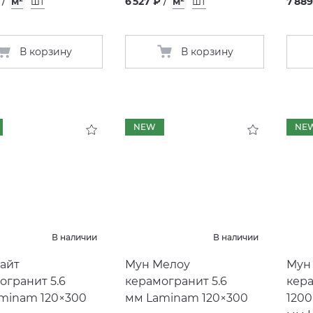
/
м²
шт
6 527 ₽
/
м²
шт
7 889
В корзину
В корзину
NEW
NE
В наличии
В наличии
айт
Мун Мелоу
Мун
огранит 5.6
керамогранит 5.6
кер
minam 120×300
мм Laminam 120×300
1200