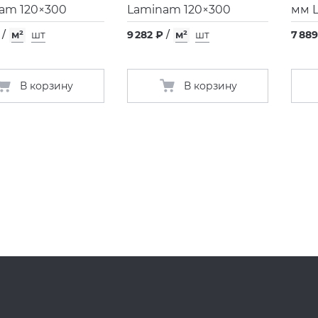
am 120×300
Laminam 120×300
мм 
/
м²
шт
9 282 ₽
/
м²
шт
7 889
В корзину
В корзину