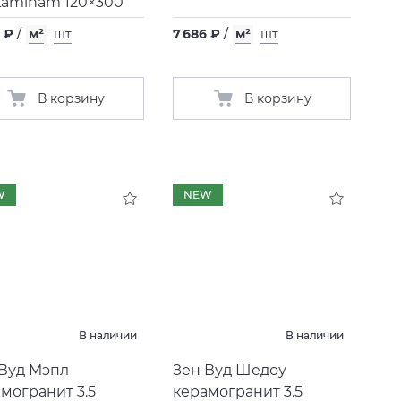
Laminam 120×300
 ₽
/
м²
шт
7 686 ₽
/
м²
шт
В корзину
В корзину
W
NEW
В наличии
В наличии
 Вуд Мэпл
Зен Вуд Шедоу
могранит 3.5
керамогранит 3.5