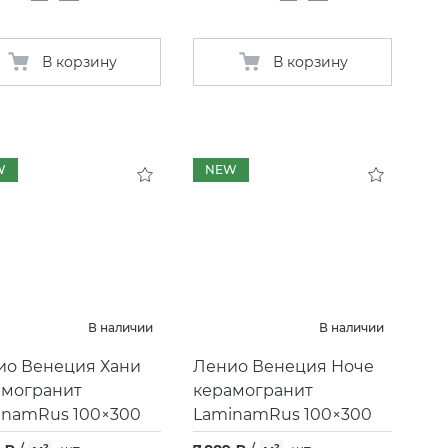
В корзину
В корзину
W
NEW
В наличии
В наличии
ио Венеция Хани
Ленио Венеция Ноче
амогранит
керамогранит
inamRus 100×300
LaminamRus 100×300