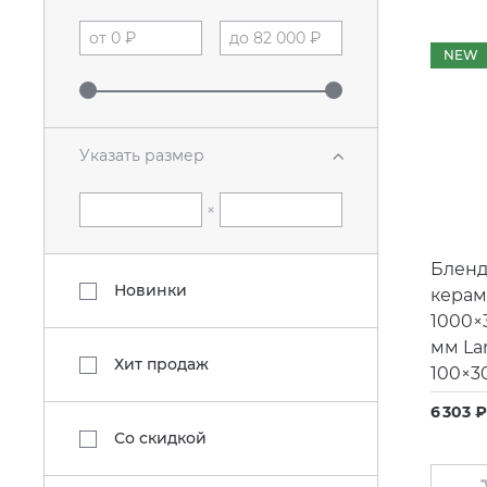
NEW
Указать размер
×
Бленд
Новинки
керам
1000×
мм L
Хит продаж
100×3
6 303 ₽
Со скидкой