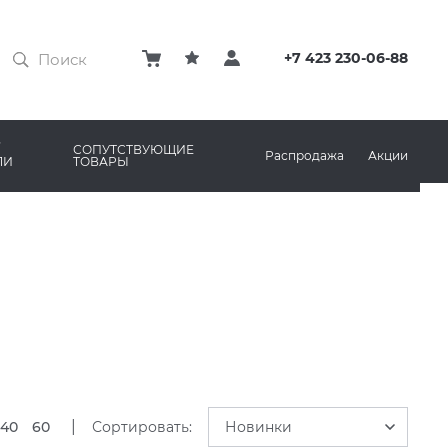
ЗАТИРКИ
КЛЕЙ
+7 423 230-06-88
ПРОФИЛИ И ПЛИНТУСЫ
ARO
РЕМОНТНЫЕ СОСТАВЫ ДЛЯ БЕТОНА
СОПУТСТВУЮЩИЕ
Распродажа
Акции
ЛИ
ТОВАРЫ
РЫ
AMA MARAZZI
СИСТЕМА ВЫРАВНИВАНИЯ
|
40
60
Сортировать:
Новинки