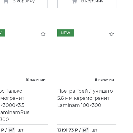
В корзину
В корзину
W
NEW
В наличии
В наличии
с Талько
Пьетра Грей Лучидато
амогранит
5.6 мм керамогранит
×3000×3.5
Laminam 100×300
LaminamRus
×300
 ₽
/
м²
шт
13 191,73 ₽
/
м²
шт