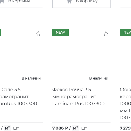
В корзину
В корзину
NEW
NE
В наличии
В наличии
 Сале 3.5
Фокос Рочча 3.5
Фоко
рамогранит
мм керамогранит
кер
amRus 100×300
LaminamRus 100×300
1000
мм 
100
/
м²
шт
7 086 ₽
/
м²
шт
7 279