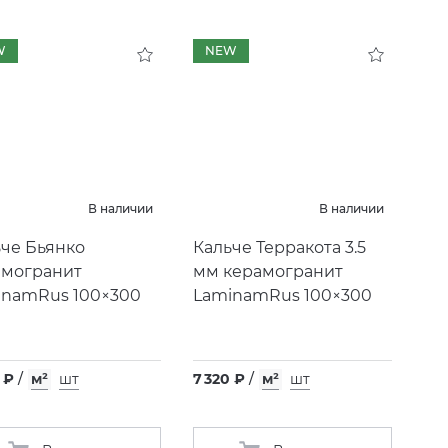
W
NEW
В наличии
В наличии
че Бьянко
Кальче Терракота 3.5
амогранит
мм керамогранит
inamRus 100×300
LaminamRus 100×300
 ₽
/
м²
шт
7 320 ₽
/
м²
шт