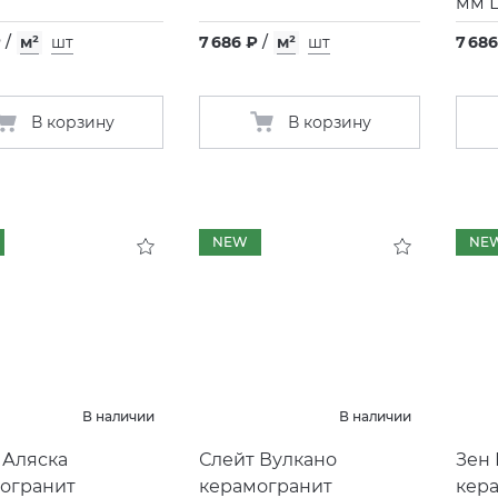
мм 
₽
/
м²
шт
7 686 ₽
/
м²
шт
7 686
В корзину
В корзину
NEW
NE
В наличии
В наличии
 Аляска
Слейт Вулкано
Зен
огранит
керамогранит
кера