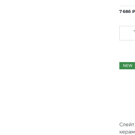
7 686 
NEW
Слейт
керам