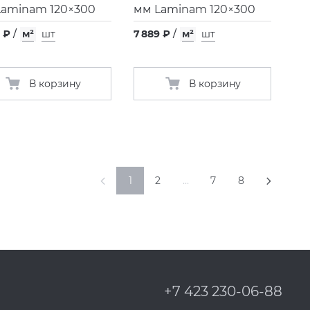
Laminam 120×300
мм Laminam 120×300
 ₽
/
м²
шт
7 889 ₽
/
м²
шт
В корзину
В корзину
1
2
…
7
8
+7 423 230-06-88