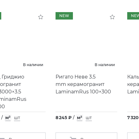
NEW
NE
В наличии
В наличии
 Гриджио
Ригато Неве 3.5
Каль
огранит
mm керамогранит
кер
3000×3.5
LaminamRus 100×300
Lam
aminamRus
00
/
м²
шт
8 245 ₽
/
м²
шт
7 320