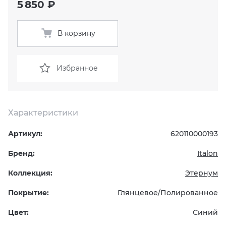
5 850 ₽
KERAMA MARAZZI
XLIGHT XTONE URBATEK
СМЕСИТЕЛИ
В корзину
PAMESA
XXL Pamesa
УНИТАЗЫ И ПИCCУАРЫ
Избранное
PERONDA
PORCELANOSA
Характеристики
SANT’AGOSTINO
Артикул:
620110000193
ГРАНИТЕЯ
Бренд:
Italon
Коллекция:
Этернум
УРАЛЬСКИЙ ГРАНИТ
Покрытие:
Глянцевое/Полированное
Цвет:
Синий