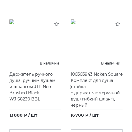
В наличии
В наличии
Держатель ручного
100303943 Noken Square
душа, ручным душем
Комплект для душа
и шлангом JTP Neo
(
стойка
Brushed Black,
с держателем+ручной
WJ 68230 BBL
душ+гибкий шланг),
черный
13 000 ₽ / шт
16 700 ₽ / шт