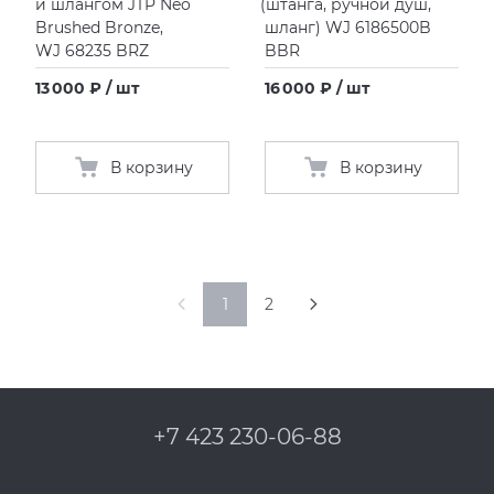
и шлангом JTP Neo
(
штанга, ручной душ,
Brushed Bronze,
шланг) WJ 6186500B
WJ 68235 BRZ
BBR
13 000 ₽ / шт
16 000 ₽ / шт
В корзину
В корзину
1
2
+7 423 230-06-88