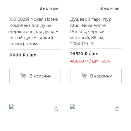
EMIL CERAMICA
ITALON
VIDREPUR
ШКАФЫ И ПЕНАЛЫ
Инсталяции для раковины
Раковины под столешницу
Смесители кухонные
Унитазы подвесные
ПРОФИЛИ И ПЛИНТУСЫ
В наличии
В наличии
100108291 Noken Hotels
Душевой гарнитур
EQUIPE
KERAMA MARAZZI
Инсталяции для унитаза
Раковины полуутопленные
Унитазы приставные
РЕМОНТНЫЕ СОСТАВЫ ДЛЯ БЕТОНА
Комплект для душа
Kludi Nova Fonte
(
держатель для душа +
Puristic, черный
FIANDRE
LA FABBRICA AVA
Инсталяции для унитазов-биде
СИСТЕМА ВЫРАВНИВАНИЯ
рчной душ + гибкий
матовый, 88 см,
шланг), хром
2084039−15
FIORANESE
LAMINAM
Клавиши смыва
26 520 ₽ / шт
6 000 ₽ / шт
40 800 ₽ / шт
-35%
GRESPANIA
L’ANTIC COLONIAL
В корзину
В корзину
IDALGO
MAXFINE IRIS
IMOLA CERAMICA
PERONDA
IRIS
REX XXL
ITALON
SAPIENSTONE