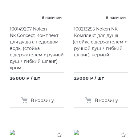
KERAMA MARAZZI
XLIGHT XTONE URBATEK
В наличии
В наличии
100149207 Noken
100213255 Noken NK
PAMESA
XXL Pamesa
Nk Concept Комплект
Комплект для душа
для душа с подводом
(
стойка с держателем +
PERONDA
воды
(
стойка
ручной душ + гибкий
с держателем + ручной
шланг), черный
PORCELANOSA
душ + гибкий шланг),
хром
SANT’AGOSTINO
26 000 ₽ / шт
23 000 ₽ / шт
ГРАНИТЕЯ
В корзину
В корзину
УРАЛЬСКИЙ ГРАНИТ