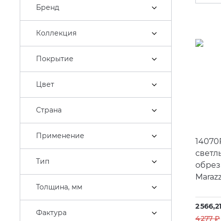
Бренд
Коллекция
Покрытие
Цвет
Страна
Применение
14070
светл
Тип
обрез
Marazz
Толщина, мм
2 566,2
Фактура
4 277 ₽