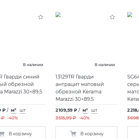
В наличии
В наличии
TR Гварди синий
13129TR Гварди
SG6
ый обрезной
антрацит матовый
сер
 Marazzi 30×89.5
обрезной Kerama
мат
Marazzi 30×89.5
Kera
9 ₽
/
м²
шт
2 109,59 ₽
/
м²
шт
2 218
9 ₽
-40%
3 515,99 ₽
-40%
3 698
В корзину
В корзину