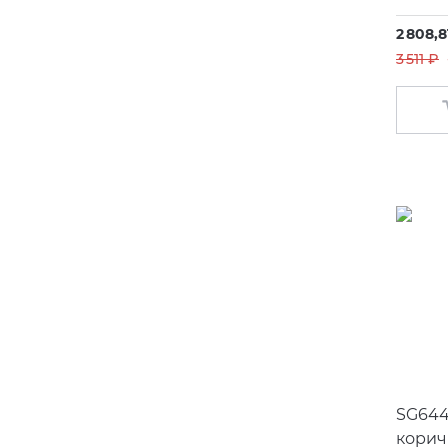
2 808,8
3 511 ₽
SG644
корич