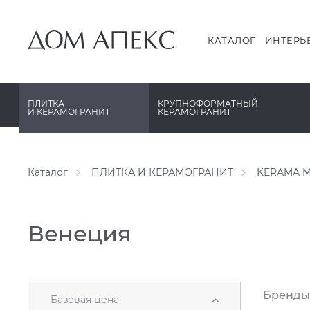
PERONDA
PERONDA
PORCELANOSA
REX XXL
КАТАЛОГ
ИНТЕРЬ
SANT’AGOSTINO
SAPIENSTONE
ГРАНИТЕЯ
XLIGHT XTONE URBATEK
ПЛИТКА
КРУПНОФОРМАТНЫЙ
И КЕРАМОГРАНИТ
КЕРАМОГРАНИТ
УРАЛЬСКИЙ ГРАНИТ
XXL Pamesa
Каталог
ПЛИТКА И КЕРАМОГРАНИТ
KERAMA M
Венеция
Бренды
Базовая цена