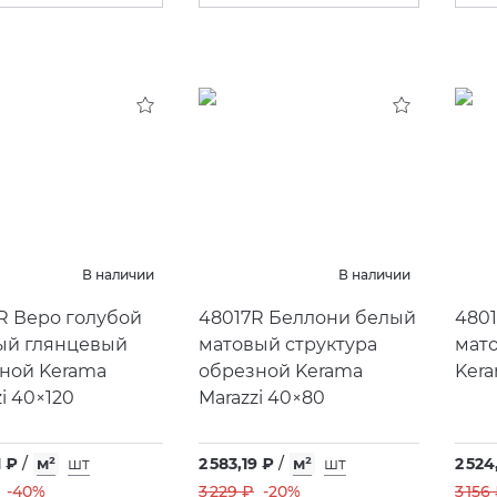
В наличии
В наличии
R Веро голубой
48017R Беллони белый
480
ый глянцевый
матовый структура
мат
ной Kerama
обрезной Kerama
Kera
i 40×120
Marazzi 40×80
1 ₽
/
м²
шт
2 583,19 ₽
/
м²
шт
2 524
-40%
3 229 ₽
-20%
3 156