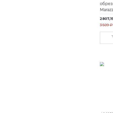
обрез
Maraz
2 807,1
3 509 ₽