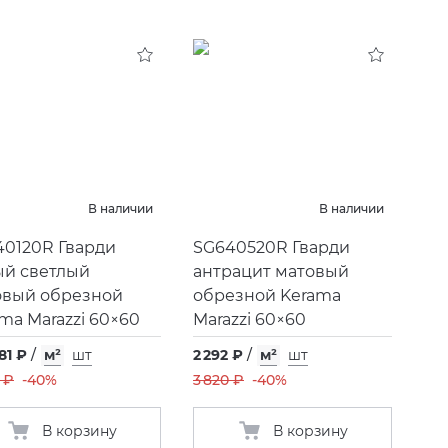
В наличии
В наличии
40120R Гварди
SG640520R Гварди
ый светлый
антрацит матовый
овый обрезной
обрезной Kerama
ma Marazzi 60×60
Marazzi 60×60
,81 ₽
/
м²
шт
2 292 ₽
/
м²
шт
 ₽
-40%
3 820 ₽
-40%
В корзину
В корзину