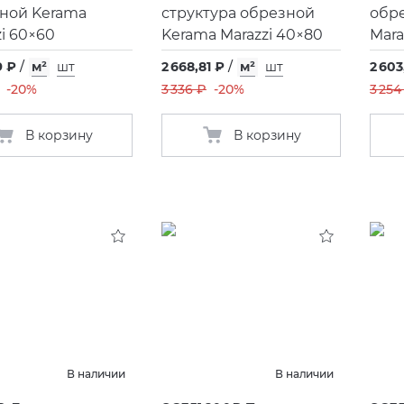
ной Kerama
структура обрезной
обр
zi 60×60
Kerama Marazzi 40×80
Mara
9 ₽
/
м²
шт
2 668,81 ₽
/
м²
шт
2 603
-20%
3 336 ₽
-20%
3 254
В корзину
В корзину
В наличии
В наличии