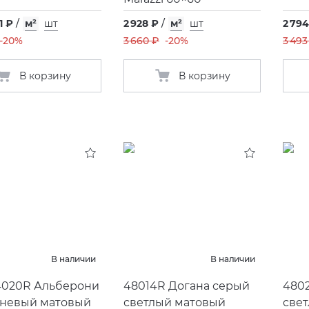
1 ₽
/
м²
шт
2 928 ₽
/
м²
шт
2 794
-20%
3 660 ₽
-20%
3 493
В корзину
В корзину
В наличии
В наличии
020R Альберони
48014R Догана серый
480
невый матовый
светлый матовый
све