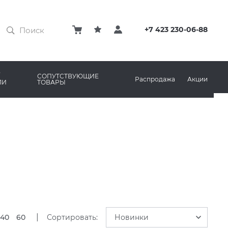
ЗАТИРКИ
КЛЕЙ
+7 423 230-06-88
ПРОФИЛИ И ПЛИНТУСЫ
ARO
РЕМОНТНЫЕ СОСТАВЫ ДЛЯ БЕТОНА
СОПУТСТВУЮЩИЕ
Распродажа
Акции
ЛИ
ТОВАРЫ
РЫ
AMA MARAZZI
СИСТЕМА ВЫРАВНИВАНИЯ
|
40
60
Сортировать:
Новинки