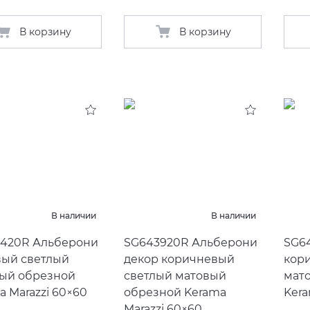
В корзину
В корзину
В наличии
В наличии
420R Альберони
SG643920R Альберони
SG6
ый светлый
декор коричневый
кор
ый обрезной
светлый матовый
мат
a Marazzi 60×60
обрезной Kerama
Kera
Marazzi 60×60