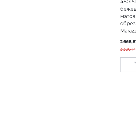
48015
бежев
матов
обрез
Maraz
2 668,8
3 336 ₽