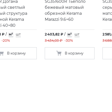
R Догана
SG351600R Тьеполо
SG3
ый светлый
бежевый матовый
сер
ый структура
обрезной Kerama
мат
ной Kerama
Marazzi 9.6×60
Kera
zi 40×80
1 ₽
/
м²
шт
2 403,82 ₽
/
м²
шт
2 581
-20%
3 434,03 ₽
-30%
3 688
В корзину
В корзину