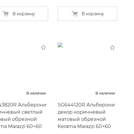
В корзину
В корзину
В наличии
В наличии
43820R Альберони
SG644120R Альберони
ичневый светлый
декор коричневый
овый обрезной
матовый обрезной
ma Marazzi 60×60
Kerama Marazzi 60×60