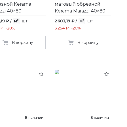
езной Kerama
матовый обрезной
zzi 40×80
Kerama Marazzi 40×80
,19 ₽
/
м²
шт
2 603,19 ₽
/
м²
шт
 ₽
-20%
3 254 ₽
-20%
В корзину
В корзину
В наличии
В наличии