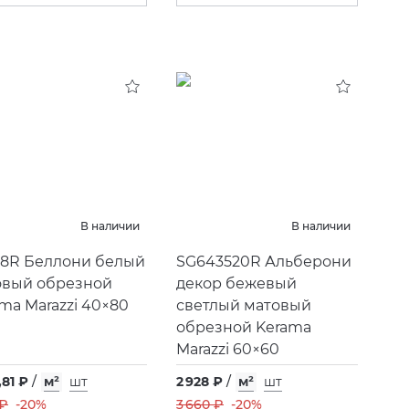
В наличии
В наличии
18R Беллони белый
SG643520R Альберони
овый обрезной
декор бежевый
ma Marazzi 40×80
светлый матовый
обрезной Kerama
Marazzi 60×60
,81 ₽
/
м²
шт
2 928 ₽
/
м²
шт
 ₽
-20%
3 660 ₽
-20%