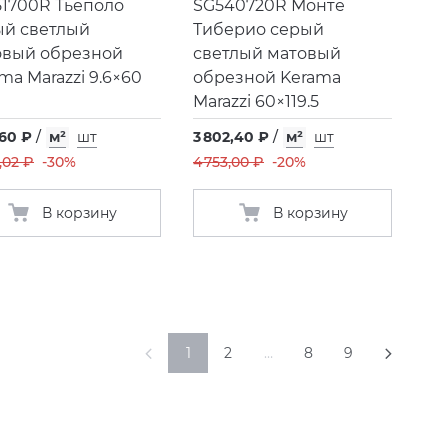
51700R Тьеполо
SG540720R Монте
ый светлый
Тиберио серый
овый обрезной
светлый матовый
ma Marazzi 9.6×60
обрезной Kerama
Marazzi 60×119.5
,60 ₽
/
м²
шт
3 802,40 ₽
/
м²
шт
,02 ₽
-30%
4 753,00 ₽
-20%
В корзину
В корзину
1
2
…
8
9