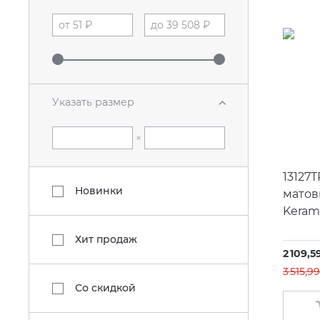
Указать размер
×
13127
Новинки
матов
Kerama
Хит продаж
2 109,5
3 515,9
Со скидкой