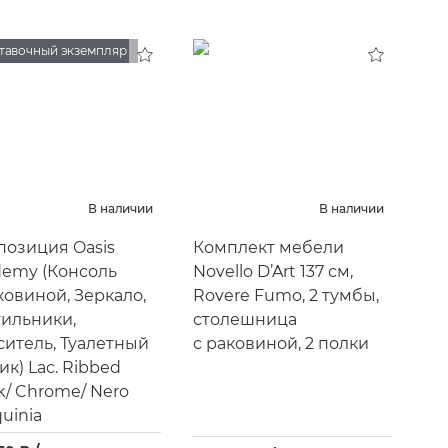
тавочный экземпляр
В наличии
В наличии
позиция Oasis
Комплект мебели
demy
(
Консоль
Novello D’Art 137 см,
ковиной, Зеркало,
Rovere Fumo, 2 тумбы,
ильники,
столешница
итель, Туалетный
с раковиной, 2 полки
ик) Lac. Ribbed
k/ Chrome/ Nero
uinia