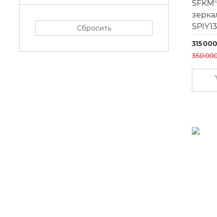
SFKM
1
зерка
SPIY13
Сбросить
315 000
350 000