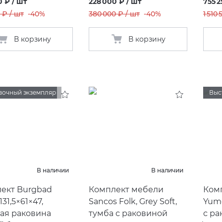
0 ₽ / шт
228 000 ₽ / шт
755 2
 ₽ / шт
-40%
380 000 ₽ / шт
-40%
1 510
В корзину
В корзину
вочный экземпляр
Выс
В наличии
В наличии
ект Burgbad
Комплект мебели
Ком
31,5×61×47,
Sancos Folk, Grey Soft,
Yumo
ая раковина
тумба с раковиной
с р