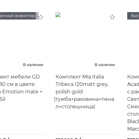
вочный экземпляр
Выс
В наличии
В наличии
ект мебели GD
Комплект Mia Italia
Ком
80 см в цвете:
Tribeca 120matt grey,
Aca
o Emotion mate +
polish gold
с ра
Sil
(
тумба+раковина+пена
Свет
л+столешница)
Смес
стол
Blac
Marq