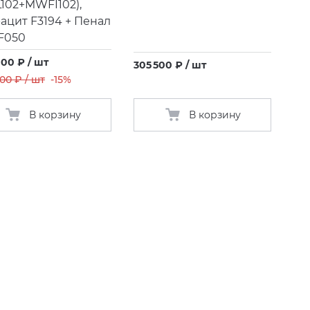
102+MWFI102),
ацит F3194 + Пенал
F050
000 ₽ / шт
305 500 ₽ / шт
00 ₽ / шт
-15%
В корзину
В корзину