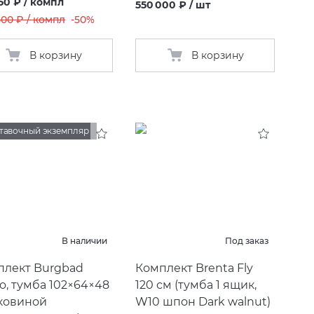
50 ₽ / компл
550 000 ₽ / шт
 500 ₽ / компл
-50%
В корзину
В корзину
тавочный экземпляр
В наличии
Под заказ
плект Burgbad
Комплект Brenta Fly
, тумба 102×64×48
120 см
(
тумба 1 ящик,
аковиной
W10 шпон Dark walnut)