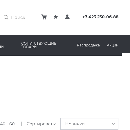
ЗАТИРКИ
КЛЕЙ
+7 423 230-06-88
ПРОФИЛИ И ПЛИНТУСЫ
ARO
РЕМОНТНЫЕ СОСТАВЫ ДЛЯ БЕТОНА
СОПУТСТВУЮЩИЕ
Распродажа
Акции
ЛИ
ТОВАРЫ
РЫ
AMA MARAZZI
СИСТЕМА ВЫРАВНИВАНИЯ
|
40
60
Сортировать:
Новинки