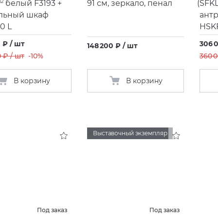
32
белый F3193 +
91 см, зеркало, пенал
(
SFKL
льный шкаф
антр
0 L
HSK
 ₽ / шт
306 
148 200 ₽ / шт
 ₽ / шт
-10%
360 0
В корзину
В корзину
Выставочный экземпляр
Под заказ
Под заказ