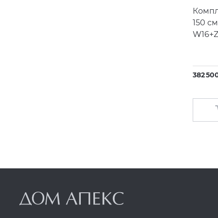
Компл
150 см
W16+Z
382 500