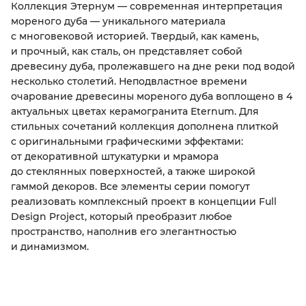
Коллекция Этернум — современная интерпретация
мореного дуба — уникального материала
KERAMA MARAZZI
XLIGHT XTONE URBATEK
СМЕСИТЕЛИ
с многовековой историей. Твердый, как камень,
и прочный, как сталь, он представляет собой
PAMESA
XXL Pamesa
УНИТАЗЫ И ПИCCУАРЫ
древесину дуба, пролежавшего на дне реки под водой
несколько столетий. Неподвластное времени
очарование древесины мореного дуба воплощено в 4
PERONDA
актуальных цветах керамогранита Eternum. Для
стильных сочетаний коллекция дополнена плиткой
PORCELANOSA
с оригинальными графическими эффектами:
от декоративной штукатурки и мрамора
SANT’AGOSTINO
до стеклянных поверхностей, а также широкой
гаммой декоров. Все элементы серии помогут
реализовать комплексный проект в концепции Full
ГРАНИТЕЯ
Design Project, который преобразит любое
пространство, наполнив его элегантностью
УРАЛЬСКИЙ ГРАНИТ
и динамизмом.