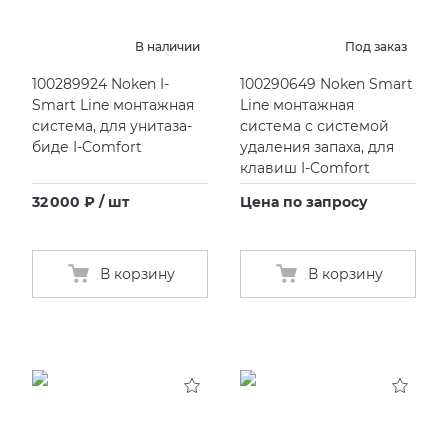
EMIL CERAMICA
ITALON
VIDREPUR
ШКАФЫ И ПЕНАЛЫ
Душевые панели
Раковины под столешницу
Смесители кухонные
Унитазы подвесные
ПРОФИЛИ И ПЛИНТУСЫ
В наличии
Под заказ
EQUIPE
KERAMA MARAZZI
Душевые стойки
Раковины полуутопленные
Унитазы приставные
РЕМОНТНЫЕ СОСТАВЫ ДЛЯ БЕТОНА
100289924 Noken I-
100290649 Noken Smart
Smart Line монтажная
Line монтажная
система, для унитаза-
система с системой
FIANDRE
LA FABBRICA AVA
Душ ручной
СИСТЕМА ВЫРАВНИВАНИЯ
биде I-Comfort
удаления запаха, для
клавиш I-Comfort
FIORANESE
LAMINAM
Кронштейны
32 000 ₽ / шт
Цена по запросу
GRESPANIA
L’ANTIC COLONIAL
Смесители встраиваемые для ванны/душа
В корзину
В корзину
IDALGO
MAXFINE IRIS
IMOLA CERAMICA
PERONDA
IRIS
REX XXL
ITALON
SAPIENSTONE