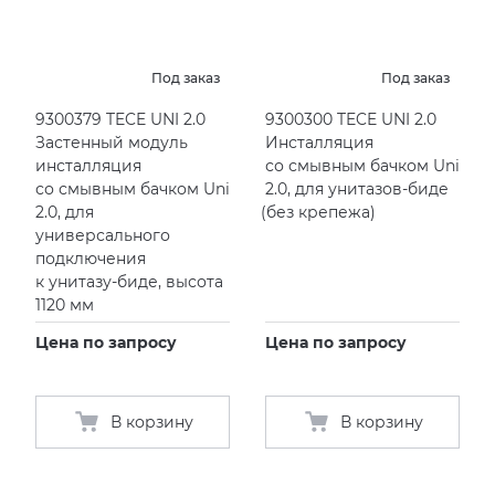
KERAMA MARAZZI
XLIGHT XTONE URBATEK
Под заказ
Под заказ
PAMESA
XXL Pamesa
9300379 TECE UNI 2.0
9300300 TECE UNI 2.0
Застенный модуль
Инсталляция
PERONDA
инсталляция
со смывным бачком Uni
со смывным бачком Uni
2.0, для унитазов-биде
2.0, для
(
без крепежа)
PORCELANOSA
универсального
подключения
SANT’AGOSTINO
к унитазу-биде, высота
1120 мм
ГРАНИТЕЯ
Цена по запросу
Цена по запросу
УРАЛЬСКИЙ ГРАНИТ
В корзину
В корзину