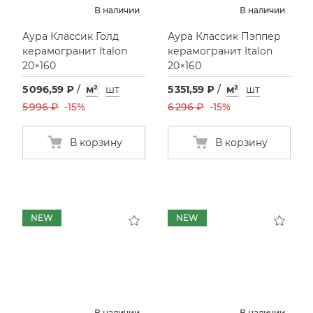
В наличии
В наличии
Фьюжн
XLIGHT XTONE URBATEK
СМЕСИТЕЛИ
Аура Классик Голд
Аура Классик Пэппер
керамогранит Italon
керамогранит Italon
20×160
20×160
XXL Pamesa
УНИТАЗЫ И ПИCCУАРЫ
5 096,59 ₽
/
м²
шт
5 351,59 ₽
/
м²
шт
5 996 ₽
-15%
6 296 ₽
-15%
В корзину
В корзину
NEW
NEW
В наличии
В наличии