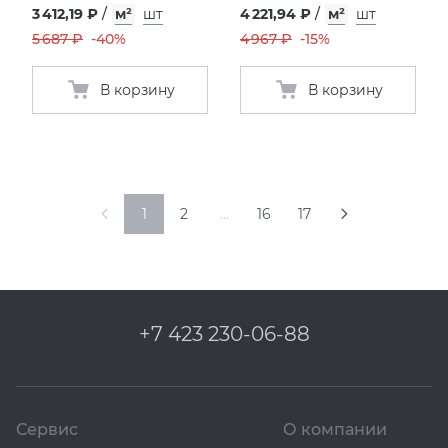
3 412,19 ₽
/
м²
шт
4 221,94 ₽
/
м²
шт
5 687 ₽
-40%
4 967 ₽
-15%
В корзину
В корзину
1
2
…
16
17
+7 423 230-06-88
Сервис
О компании