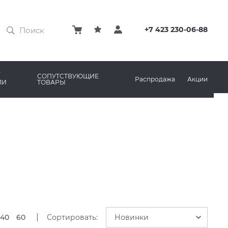
ЗАТИРКИ
КЛЕЙ
+7 423 230-06-88
ПРОФИЛИ И ПЛИНТУСЫ
ARO
РЕМОНТНЫЕ СОСТАВЫ ДЛЯ БЕТОНА
СОПУТСТВУЮЩИЕ
Распродажа
Акции
ЛИ
ТОВАРЫ
РЫ
AMA MARAZZI
СИСТЕМА ВЫРАВНИВАНИЯ
|
40
60
Сортировать:
Новинки