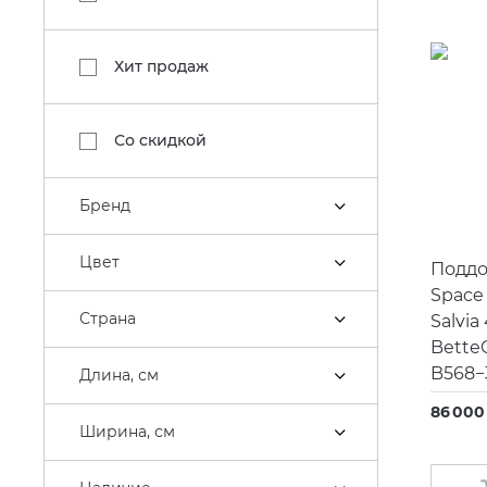
Хит продаж
Со скидкой
Бренд
Цвет
Поддо
Space 
Страна
Salvia
Bette
B568−
Длина, см
86 000
Ширина, см