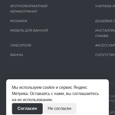
КРУПНОФОРМАТНЫЙ
УНИТАЗЫ 
КЕРАМОГРАНИТ
МОЗАИКА
ДУШЕВЫЕ 
МЕБЕЛЬ ДЛЯ ВАННОЙ
ИНСТАЛЛЯ
СМЫВА
СМЕСИТЕЛИ
АКСЕССУА
ВАННЫ
СОПУТСТВ
Мы используем cookie и сервис Яндекс
Метрика. Оставаясь с нами, вы соглашаетесь
Мы используем cookie и Яндекс Метрику, чтобы сайт работал у
на их использование.
Цены на сайте помогают ориентироваться в ассортименте. Актуа
Согласен
Не согласен
© 2020–2026 «Апекс»
Политика конфиденци