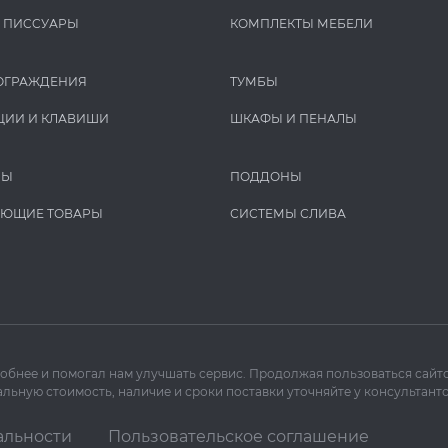
И ПИCCУАРЫ
КОМПЛЕКТЫ МЕБЕЛИ
ОГРАЖДЕНИЯ
ТУМБЫ
ЦИИ И КЛАВИШИ
ШКАФЫ И ПЕНАЛЫ
РЫ
ПОДДОНЫ
УЮЩИЕ ТОВАРЫ
СИСТЕМЫ СЛИВА
добнее и помогал нам улучшать сервис. Продолжая пользоваться сайто
льную стоимость, наличие и сроки поставки уточняйте у консультанто
альности
Пользовательское соглашение