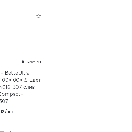
В наличии
н BetteUltra
100×100×1,5, цвет
 4016−307, слив
Compact+
307
 ₽ / шт