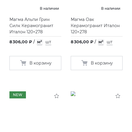
EMIL CERAMICA
VIDREPUR
ШКАФЫ И ПЕНАЛЫ
ДУШЕВЫЕ ОГРАЖДЕНИЯ
ПРОФИЛИ И ПЛИНТУСЫ
В наличии
В наличии
Магма Альпи Грин
Магма Оак
EQUIPE
ИНСТАЛЛЯЦИИ И КЛАВИШИ СМЫВА
РЕМОНТНЫЕ СОСТАВЫ ДЛЯ БЕТОНА
Силк Керамогранит
Керамогранит Италон
Италон 120×278
120×278
FIANDRE
ОБОГРЕВАТЕЛИ
СИСТЕМА ВЫРАВНИВАНИЯ
8 306,00 ₽
/
м²
шт
8 306,00 ₽
/
м²
шт
FIORANESE
ПЛАСТИНЫ ИЗ ИСКУССТВЕННОГО КАМНЯ
В корзину
В корзину
GRESPANIA
ПОДДОНЫ
IDALGO
ПОЛОТЕНЦЕСУШИТЕЛИ
NEW
IMOLA CERAMICA
РАКОВИНЫ
IRIS
САУНЫ
ITALON
СИСТЕМЫ СЛИВА