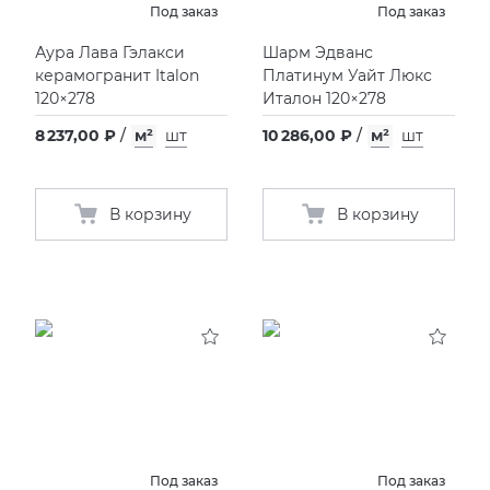
Под заказ
Под заказ
KERAMA MARAZZI
СМЕСИТЕЛИ
Аура Лава Гэлакси
Шарм Эдванс
керамогранит Italon
Платинум Уайт Люкс
120×278
Италон 120×278
PAMESA
УНИТАЗЫ И ПИCCУАРЫ
8 237,00 ₽
/
м²
шт
10 286,00 ₽
/
м²
шт
PERONDA
В корзину
В корзину
PORCELANOSA
SANT’AGOSTINO
ГРАНИТЕЯ
УРАЛЬСКИЙ ГРАНИТ
Под заказ
Под заказ