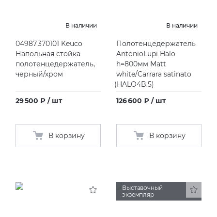
KERAMA MARAZZI
XLIGHT XTONE URBATEK
В наличии
В наличии
04987 370101 Keuco
Полотенцедержатель
PAMESA
XXL Pamesa
Напольная стойка
AntonioLupi Halo
полотенцедержатель,
h=800мм Matt
PERONDA
черный/хром
white/Carrara satinato
(
HALO4B.5)
PORCELANOSA
29 500 ₽ / шт
126 600 ₽ / шт
SANT’AGOSTINO
В корзину
В корзину
ГРАНИТЕЯ
УРАЛЬСКИЙ ГРАНИТ
Выставочный
экземпляр