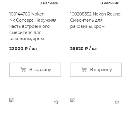
В наличии
В наличии
KERAMA MARAZZI
XLIGHT XTONE URBATEK
100144766 Noken
100208352 Noken Round
Nk Concept Наружняя
Смеситель для
часть встроенного
раковины, хром
PAMESA
XXL Pamesa
смесителя для
раковины, хром
PERONDA
22 000 ₽ / шт
26 620 ₽ / шт
PORCELANOSA
В корзину
В корзину
SANT’AGOSTINO
ГРАНИТЕЯ
УРАЛЬСКИЙ ГРАНИТ