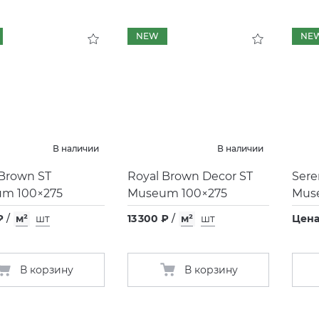
NEW
NE
В наличии
В наличии
 Brown ST
Royal Brown Decor ST
Sere
m 100×275
Museum 100×275
Mus
₽
/
м²
шт
13 300 ₽
/
м²
шт
Цена
В корзину
В корзину