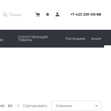
ЗАТИРКИ
КЛЕЙ
+7 423 230-06-88
ПРОФИЛИ И ПЛИНТУСЫ
ARO
РЕМОНТНЫЕ СОСТАВЫ ДЛЯ БЕТОНА
СОПУТСТВУЮЩИЕ
Распродажа
Акции
ЛИ
ТОВАРЫ
РЫ
AMA MARAZZI
СИСТЕМА ВЫРАВНИВАНИЯ
|
40
60
Сортировать:
Новинки