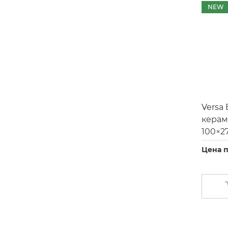
NEW
Versa 
керам
100×2
Цена п