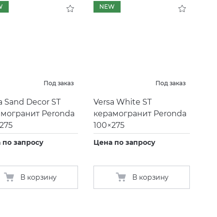
W
NEW
Под заказ
Под заказ
a Sand Decor ST
Versa White ST
амогранит Peronda
керамогранит Peronda
275
100×275
 по запросу
Цена по запросу
В корзину
В корзину