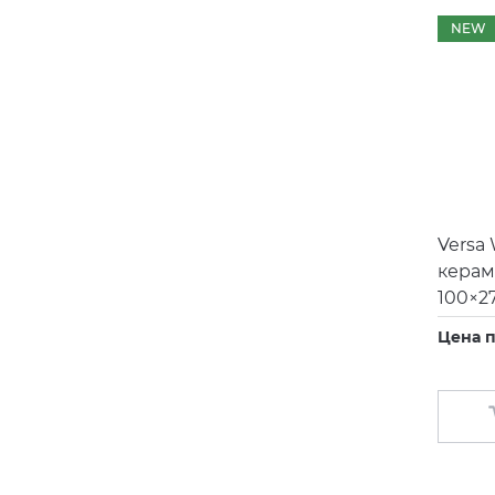
NEW
Versa 
керам
100×2
Цена п