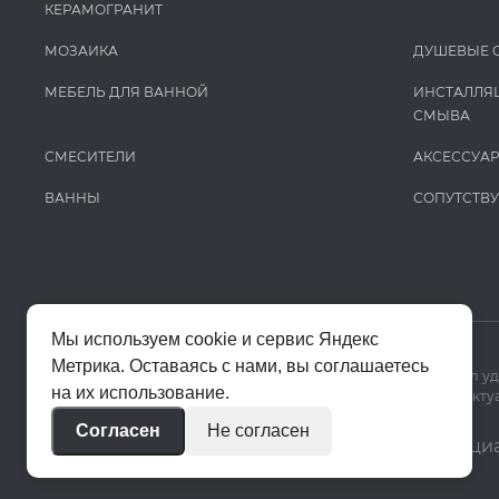
КЕРАМОГРАНИТ
МОЗАИКА
ДУШЕВЫЕ 
МЕБЕЛЬ ДЛЯ ВАННОЙ
ИНСТАЛЛЯ
СМЫВА
СМЕСИТЕЛИ
АКСЕССУА
ВАННЫ
СОПУТСТВ
Мы используем cookie и сервис Яндекс
Метрика. Оставаясь с нами, вы соглашаетесь
Мы используем cookie и Яндекс Метрику, чтобы сайт работал у
на их использование.
Цены на сайте помогают ориентироваться в ассортименте. Актуа
Согласен
Не согласен
© 2020–2026 «Апекс»
Политика конфиденци