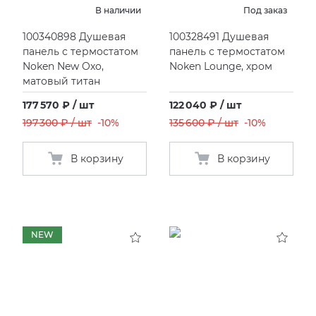
В наличии
Под заказ
KERAMA MARAZZI
XLIGHT XTONE URBATEK
100340898 Душевая
100328491 Душевая
панель с термостатом
панель с термостатом
Noken New Oxo,
Noken Lounge, хром
PAMESA
XXL Pamesa
матовый титан
PERONDA
177 570 ₽ / шт
122 040 ₽ / шт
197 300 ₽ / шт
-10%
135 600 ₽ / шт
-10%
PORCELANOSA
В корзину
В корзину
SANT’AGOSTINO
ГРАНИТЕЯ
NEW
УРАЛЬСКИЙ ГРАНИТ