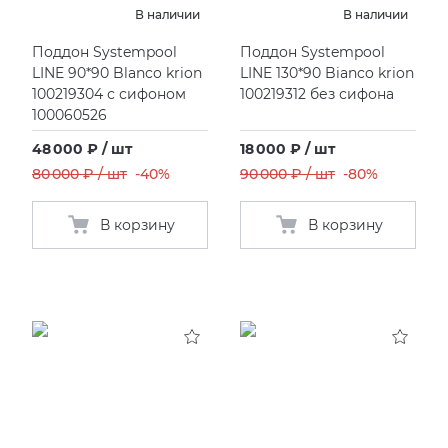
В наличии
В наличии
KERAMA MARAZZI
XLIGHT XTONE URBATEK
Поддон Systempool
Поддон Systempool
LINE 90*90 Blanco krion
LINE 130*90 Bianco krion
100219304 с сифоном
100219312 без сифона
PAMESA
XXL Pamesa
100060526
PERONDA
48 000 ₽ / шт
18 000 ₽ / шт
80 000 ₽ / шт
-40%
90 000 ₽ / шт
-80%
PORCELANOSA
В корзину
В корзину
SANT’AGOSTINO
ГРАНИТЕЯ
УРАЛЬСКИЙ ГРАНИТ