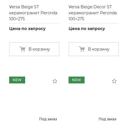
EMIL CERAMICA
VIDREPUR
ШКАФЫ И ПЕНАЛЫ
ДУШЕВЫЕ ОГРАЖДЕНИЯ
ПРОФИЛИ И ПЛИНТУСЫ
Versa Beige ST
Versa Beige Decor ST
керамогранит Peronda
керамогранит Peronda
100×275
100×275
EQUIPE
ИНСТАЛЛЯЦИИ И КЛАВИШИ СМЫВА
РЕМОНТНЫЕ СОСТАВЫ ДЛЯ БЕТОНА
Цена по запросу
Цена по запросу
FIANDRE
ОБОГРЕВАТЕЛИ
СИСТЕМА ВЫРАВНИВАНИЯ
В корзину
В корзину
FIORANESE
ПЛАСТИНЫ ИЗ ИСКУССТВЕННОГО КАМНЯ
GRESPANIA
ПОДДОНЫ
NEW
NEW
IDALGO
ПОЛОТЕНЦЕСУШИТЕЛИ
IMOLA CERAMICA
РАКОВИНЫ
IRIS
САУНЫ
Под заказ
Под заказ
ITALON
СИСТЕМЫ СЛИВА