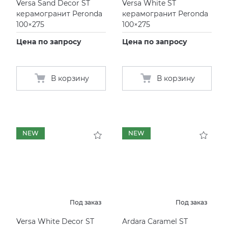
Versa Sand Decor ST
Versa White ST
керамогранит Peronda
керамогранит Peronda
KERAMA MARAZZI
СМЕСИТЕЛИ
100×275
100×275
Цена по запросу
Цена по запросу
PAMESA
УНИТАЗЫ И ПИCCУАРЫ
PERONDA
В корзину
В корзину
PORCELANOSA
SANT’AGOSTINO
NEW
NEW
ГРАНИТЕЯ
УРАЛЬСКИЙ ГРАНИТ
Под заказ
Под заказ
Versa White Decor ST
Ardara Caramel ST