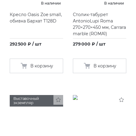
В наличии
В наличии
KERAMA MARAZZI
XLIGHT XTONE URBATEK
СМЕСИТЕЛИ
Кресло Oasis Zoe small,
Столик-табурет
обивка Бархат T128D
AntonioLupi Roma
270×270×450 мм, Carrara
PAMESA
XXL Pamesa
УНИТАЗЫ И ПИCCУАРЫ
marble
(
ROMA1)
292 500 ₽ / шт
279 000 ₽ / шт
PERONDA
PORCELANOSA
В корзину
В корзину
SANT’AGOSTINO
ГРАНИТЕЯ
Выставочный
экземпляр
УРАЛЬСКИЙ ГРАНИТ