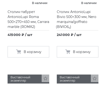
В наличии
В наличии
Столик-табурет
Столик AntonioLupi
AntonioLupi Roma
Bivio 500×300 мм, Nero
500×270×450 мм, Carrara
marquina/goffrato
marble
(
ROMA2)
(
BIVIO6
)
6
415 000 ₽ / шт
241 000 ₽ / шт
В корзину
В корзину
Выставочный
Выставочный
экземпляр
экземпляр