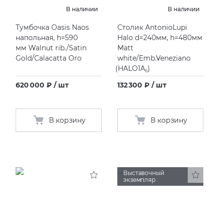
В наличии
В наличии
Тумбочка Oasis Naos
Столик AntonioLupi
напольная, h=590
Halo d=240мм, h=480мм
мм Walnut rib./Satin
Matt
Gold/Calacatta Oro
white/Emb.Veneziano
(
HALO1A
)
6
620 000 ₽ / шт
132 300 ₽ / шт
В корзину
В корзину
Выставочный
экземпляр