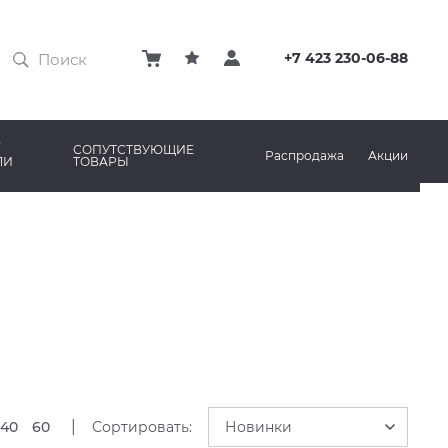
ЗАТИРКИ
КЛЕЙ
+7 423 230-06-88
ПРОФИЛИ И ПЛИНТУСЫ
ARO
РЕМОНТНЫЕ СОСТАВЫ ДЛЯ БЕТОНА
СОПУТСТВУЮЩИЕ
Распродажа
Акции
ЛИ
ТОВАРЫ
РЫ
AMA MARAZZI
СИСТЕМА ВЫРАВНИВАНИЯ
|
40
60
Сортировать:
Новинки