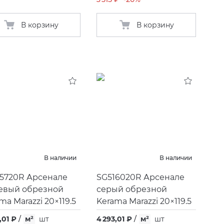
В корзину
В корзину
В наличии
В наличии
15720R Арсенале
SG516020R Арсенале
евый обрезной
серый обрезной
ma Marazzi 20×119.5
Kerama Marazzi 20×119.5
,01 ₽
/
м²
шт
4 293,01 ₽
/
м²
шт