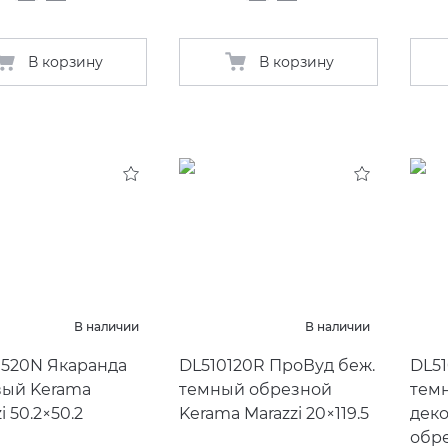
В корзину
В корзину
В наличии
В наличии
520N Якаранда
DL510120R ПроВуд беж.
DL51
ый Kerama
темный обрезной
тем
i 50.2×50.2
Kerama Marazzi 20×119.5
дек
обр