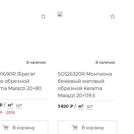
В наличии
В наличии
01690R Фрегат
SG526320R Монтиони
ге обрезной
бежевый матовый
ma Marazzi 20×80
обрезной Kerama
Marazzi 20×119.5
 ₽
/
м²
шт
3 820 ₽
/
м²
шт
 ₽
-20%
В корзину
В корзину