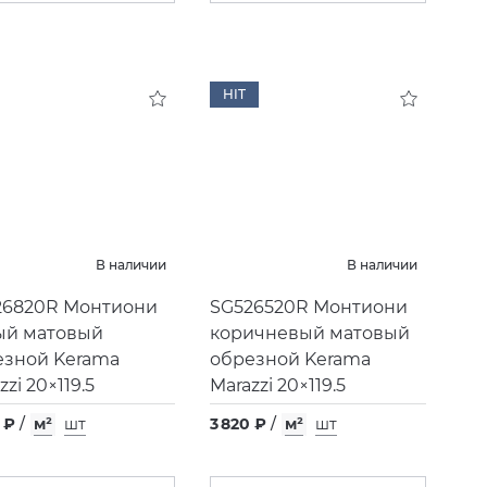
HIT
В наличии
В наличии
26820R Монтиони
SG526520R Монтиони
ый матовый
коричневый матовый
езной Kerama
обрезной Kerama
zzi 20×119.5
Marazzi 20×119.5
 ₽
/
м²
шт
3 820 ₽
/
м²
шт