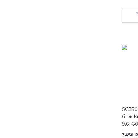
SG350
беж K
9.6×6
3 450 