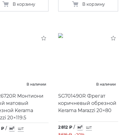
В корзину
В корзину
В наличии
В наличии
26720R Монтиони
SG701490R Фрегат
ый матовый
коричневый обрезной
езной Kerama
Kerama Marazzi 20×80
zzi 20×119.5
2 812 ₽
/
м²
шт
 ₽
/
м²
шт
3 515 ₽
-20%