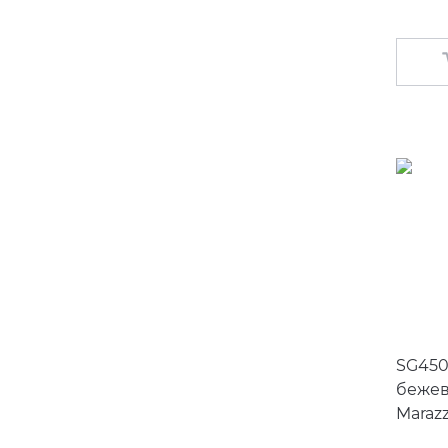
SG450
бежев
Marazz