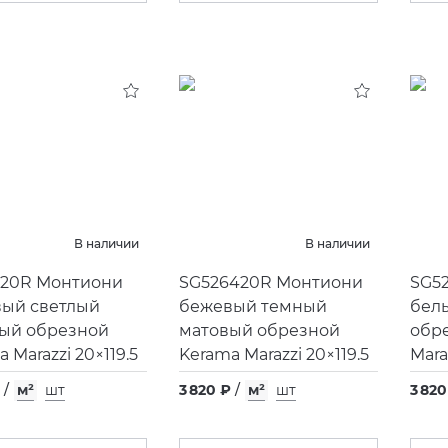
В наличии
В наличии
520R Монтиони
SG526420R Монтиони
SG5
ый светлый
бежевый темный
бел
ый обрезной
матовый обрезной
обр
 Marazzi 20×119.5
Kerama Marazzi 20×119.5
Mara
/
м²
шт
3 820 ₽
/
м²
шт
3 820