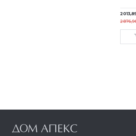
2 013,8
2 876,9