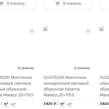
В корзину
В корзину
В наличии
В наличии
920R Монтиони
SG511320R Монтиони
SG5
невый светлый
миндальный матовый
сер
ый обрезной
обрезной Kerama
обр
 Marazzi 20×119.5
Marazzi 20×119.5
Mara
/
м²
шт
3 820 ₽
/
м²
шт
3 820