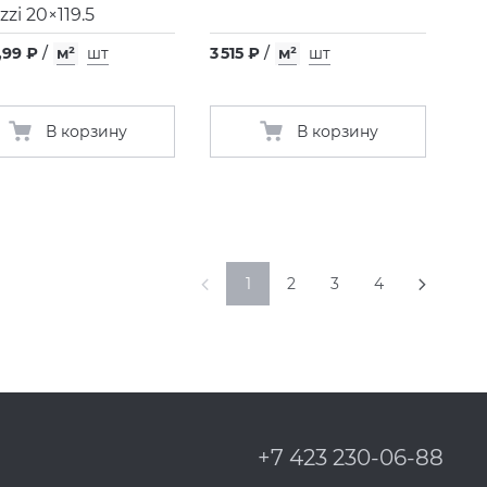
zzi 20×119.5
,99 ₽
/
м²
шт
3 515 ₽
/
м²
шт
В корзину
В корзину
1
2
3
4
+7 423 230-06-88