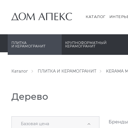
PERONDA
PERONDA
PORCELANOSA
REX XXL
КАТАЛОГ
ИНТЕРЬ
SANT’AGOSTINO
SAPIENSTONE
ГРАНИТЕЯ
XLIGHT XTONE URBATEK
ПЛИТКА
КРУПНОФОРМАТНЫЙ
И КЕРАМОГРАНИТ
КЕРАМОГРАНИТ
УРАЛЬСКИЙ ГРАНИТ
XXL Pamesa
Каталог
ПЛИТКА И КЕРАМОГРАНИТ
KERAMA M
Дерево
Бренды
Базовая цена