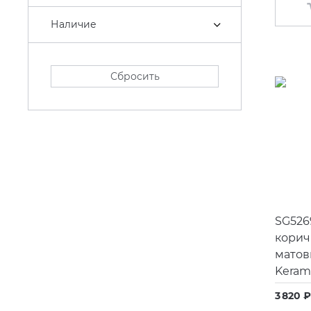
Наличие
Сбросить
SG526
корич
матов
Kerama
3 820 ₽