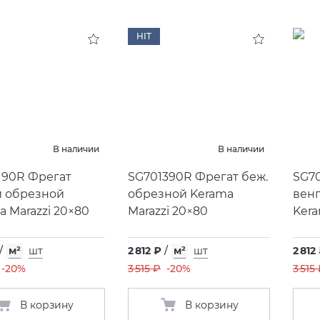
HIT
В наличии
В наличии
190R Фрегат
SG701390R Фрегат беж.
SG7
 обрезной
обрезной Kerama
вен
a Marazzi 20×80
Marazzi 20×80
Kera
/
м²
шт
2 812 ₽
/
м²
шт
2 812
-20%
3 515 ₽
-20%
3 515
В корзину
В корзину