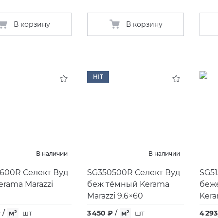
В корзину
В корзину
HIT
В наличии
В наличии
600R Селект Вуд
SG350500R Селект Вуд
SG5
erama Marazzi
беж тёмный Kerama
беж
0
Marazzi 9.6×60
Kera
₽
/
м²
шт
3 450 ₽
/
м²
шт
4 293