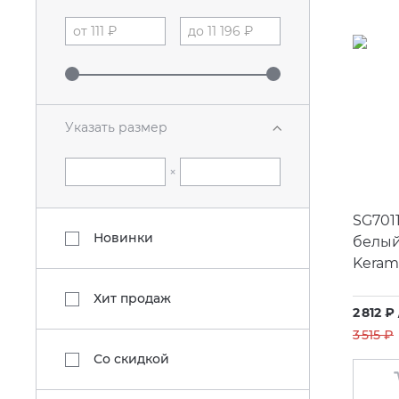
Указать размер
×
SG701
Новинки
белый
Keram
Хит продаж
2 812 ₽
3 515 ₽
Со скидкой