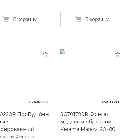
В корзину
В корзину
В наличии
Под заказ
0220R ПроВуд беж.
SG701790R Фрегат
ный
медовый обрезной
орированный
Kerama Marazzi 20×80
езной Kerama