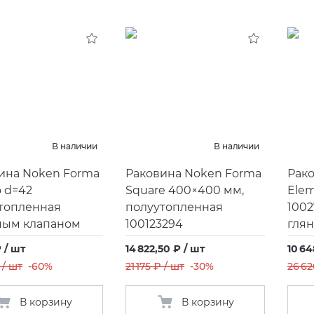
В наличии
В наличии
ина Noken Forma
Раковина Noken Forma
Рако
 d=42
Square 400×400 мм,
Elem
топленная
полуутопленная
1002
ным клапаном
100123294
гля
 / шт
14 822,50 ₽ / шт
10 64
 / шт
-60%
21 175 ₽ / шт
-30%
26 62
В корзину
В корзину