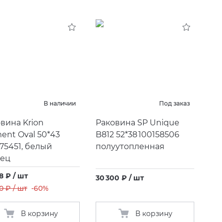
В наличии
Под заказ
вина Krion
Раковина SP Unique
ent Oval 50*43
B812 52*38 100158506
75451, белый
полуутопленная
нец
8 ₽ / шт
30 300 ₽ / шт
0 ₽ / шт
-60%
В корзину
В корзину