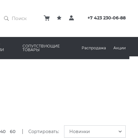
ЗАТИРКИ
КЛЕЙ
+7 423 230-06-88
ПРОФИЛИ И ПЛИНТУСЫ
ARO
РЕМОНТНЫЕ СОСТАВЫ ДЛЯ БЕТОНА
СОПУТСТВУЮЩИЕ
Распродажа
Акции
ЛИ
ТОВАРЫ
РЫ
AMA MARAZZI
СИСТЕМА ВЫРАВНИВАНИЯ
|
40
60
Сортировать:
Новинки