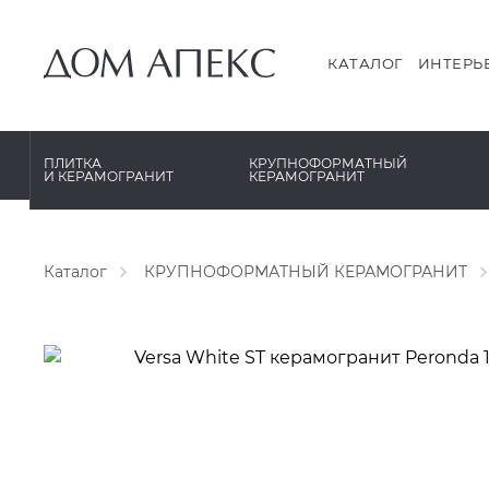
PERONDA
PERONDA
PORCELANOSA
REX XXL
КАТАЛОГ
ИНТЕРЬ
SANT’AGOSTINO
SAPIENSTONE
ГРАНИТЕЯ
XLIGHT XTONE URBATEK
ПЛИТКА
КРУПНОФОРМАТНЫЙ
И КЕРАМОГРАНИТ
КЕРАМОГРАНИТ
УРАЛЬСКИЙ ГРАНИТ
XXL Pamesa
Каталог
КРУПНОФОРМАТНЫЙ КЕРАМОГРАНИТ