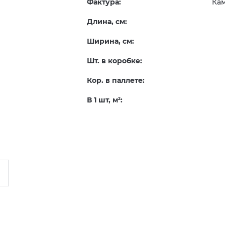
Фактура:
Ка
Длина, см:
Ширина, см:
Шт. в коробке:
Кор. в паллете:
В 1 шт, м
:
2