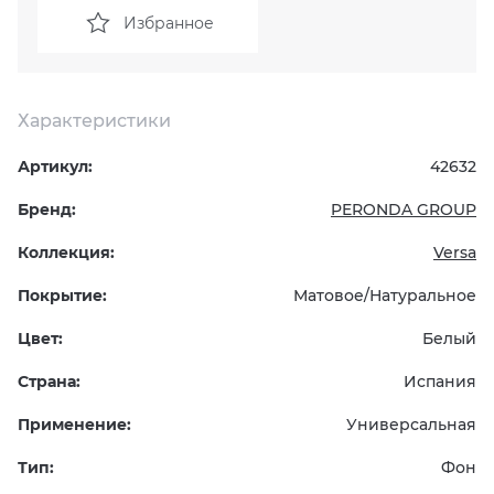
Избранное
KERAMA MARAZZI
XLIGHT XTONE URBATEK
СМЕСИТЕЛИ
PAMESA
XXL Pamesa
УНИТАЗЫ И ПИCCУАРЫ
Характеристики
PERONDA
Артикул:
42632
Бренд:
PERONDA GROUP
PORCELANOSA
Коллекция:
Versa
SANT’AGOSTINO
Покрытие:
Матовое/Натуральное
ГРАНИТЕЯ
Цвет:
Белый
Страна:
Испания
УРАЛЬСКИЙ ГРАНИТ
Применение:
Универсальная
Тип:
Фон