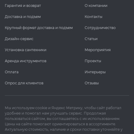
Гарантия и возврат
О компании
KERAMA MARAZZI
XLIGHT XTONE URBATEK
СМЕСИТЕЛИ
Доставка и подъем
Контакты
PAMESA
XXL Pamesa
УНИТАЗЫ И ПИCCУАРЫ
Крупный формат доставка и подъем
Сотрудничество
Дизайн-сервис
Статьи
PERONDA
Установка сантехники
Мероприятия
PORCELANOSA
Аренда инструментов
Проекты
Оплата
Интерьеры
SANT’AGOSTINO
Опрос для клиентов
Отзывы
ГРАНИТЕЯ
УРАЛЬСКИЙ ГРАНИТ
Мы используем cookie и Яндекс Метрику, чтобы сайт работал
удобнее и помогал нам улучшать сервис. Продолжая
пользоваться сайтом, вы соглашаетесь с их использованием.
Цены на сайте помогают ориентироваться в ассортименте.
Актуальную стоимость, наличие и сроки поставки уточняйте у