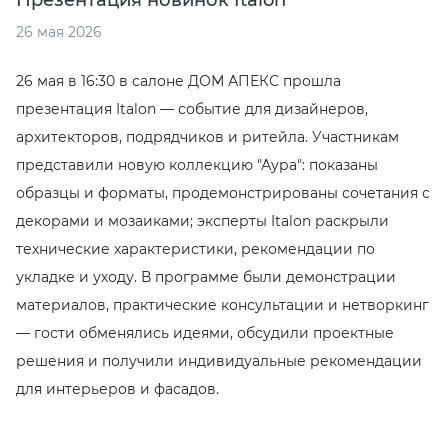
Презентация новинок Italon
EMIL CERAMICA
ITALON
VIDREPUR
ШКАФЫ И ПЕНАЛЫ
ДУШЕВЫЕ ОГРАЖДЕНИЯ
ПРОФИЛИ И ПЛИНТУСЫ
26 мая 2026
EQUIPE
KERAMA MARAZZI
ИНСТАЛЛЯЦИИ И КЛАВИШИ СМЫВА
РЕМОНТНЫЕ СОСТАВЫ ДЛЯ БЕТОНА
26 мая в 16:30 в салоне ДОМ АПЕКС прошла
презентация Italon — событие для дизайнеров,
FIANDRE
LA FABBRICA AVA
ОБОГРЕВАТЕЛИ
СИСТЕМА ВЫРАВНИВАНИЯ
архитекторов, подрядчиков и ритейла. Участникам
представили новую коллекцию "Аура": показаны
FIORANESE
LAMINAM
ПЛАСТИНЫ ИЗ ИСКУССТВЕННОГО КАМНЯ
образцы и форматы, продемонстрированы сочетания с
декорами и мозаиками; эксперты Italon раскрыли
GRESPANIA
L’ANTIC COLONIAL
ПОДДОНЫ
технические характеристики, рекомендации по
укладке и уходу. В программе были демонстрации
IDALGO
MAXFINE IRIS
ПОЛОТЕНЦЕСУШИТЕЛИ
материалов, практические консультации и нетворкинг
— гости обменялись идеями, обсудили проектные
IMOLA CERAMICA
PERONDA
РАКОВИНЫ
решения и получили индивидуальные рекомендации
IRIS
REX XXL
САУНЫ
для интерьеров и фасадов.
ITALON
SAPIENSTONE
СИСТЕМЫ СЛИВА