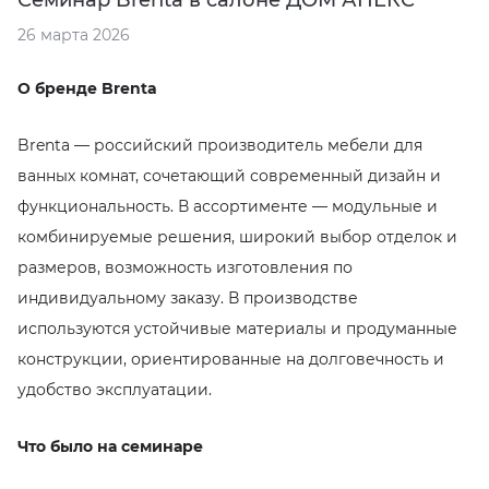
Семинар Brenta в салоне ДОМ АПЕКС
EMIL CERAMICA
ITALON
VIDREPUR
ШКАФЫ И ПЕНАЛЫ
ДУШЕВЫЕ ОГРАЖДЕНИЯ
ПРОФИЛИ И ПЛИНТУСЫ
26 марта 2026
EQUIPE
KERAMA MARAZZI
ИНСТАЛЛЯЦИИ И КЛАВИШИ СМЫВА
РЕМОНТНЫЕ СОСТАВЫ ДЛЯ БЕТОНА
О бренде Brenta
FIANDRE
LA FABBRICA AVA
ОБОГРЕВАТЕЛИ
СИСТЕМА ВЫРАВНИВАНИЯ
Brenta — российский производитель мебели для
ванных комнат, сочетающий современный дизайн и
FIORANESE
LAMINAM
ПЛАСТИНЫ ИЗ ИСКУССТВЕННОГО КАМНЯ
функциональность. В ассортименте — модульные и
комбинируемые решения, широкий выбор отделок и
GRESPANIA
L’ANTIC COLONIAL
ПОДДОНЫ
размеров, возможность изготовления по
индивидуальному заказу. В производстве
IDALGO
MAXFINE IRIS
ПОЛОТЕНЦЕСУШИТЕЛИ
используются устойчивые материалы и продуманные
конструкции, ориентированные на долговечность и
IMOLA CERAMICA
PERONDA
РАКОВИНЫ
удобство эксплуатации.
IRIS
REX XXL
САУНЫ
Что было на семинаре
ITALON
SAPIENSTONE
СИСТЕМЫ СЛИВА