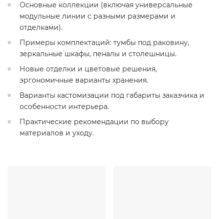
Основные коллекции (включая универсальные
модульные линии с разными размерами и
KERAMA MARAZZI
XLIGHT XTONE URBATEK
СМЕСИТЕЛИ
отделками).
Примеры комплектаций: тумбы под раковину,
PAMESA
XXL Pamesa
УНИТАЗЫ И ПИCCУАРЫ
зеркальные шкафы, пеналы и столешницы.
Новые отделки и цветовые решения,
PERONDA
эргономичные варианты хранения.
Варианты кастомизации под габариты заказчика и
PORCELANOSA
особенности интерьера.
Практические рекомендации по выбору
SANT’AGOSTINO
материалов и уходу.
ГРАНИТЕЯ
УРАЛЬСКИЙ ГРАНИТ