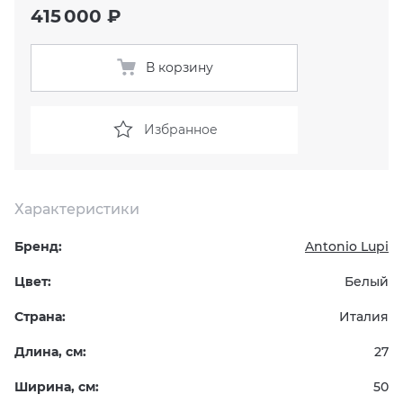
415 000 ₽
KERAMA MARAZZI
XLIGHT XTONE URBATEK
СМЕСИТЕЛИ
В корзину
PAMESA
XXL Pamesa
УНИТАЗЫ И ПИCCУАРЫ
Избранное
PERONDA
PORCELANOSA
Характеристики
SANT’AGOSTINO
Бренд:
Antonio Lupi
ГРАНИТЕЯ
Цвет:
Белый
Страна:
Италия
УРАЛЬСКИЙ ГРАНИТ
Длина, см:
27
Ширина, см:
50