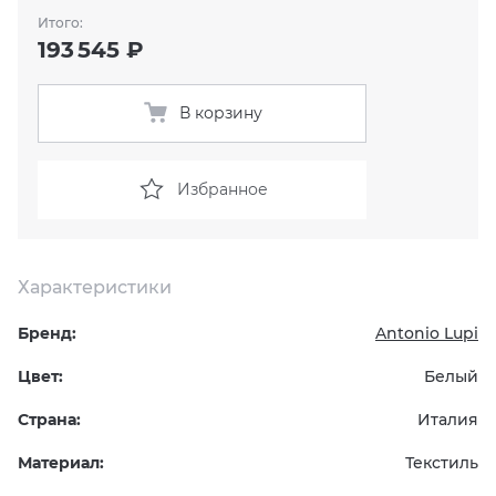
Итого:
193 545 ₽
KERAMA MARAZZI
XLIGHT XTONE URBATEK
СМЕСИТЕЛИ
PAMESA
XXL Pamesa
УНИТАЗЫ И ПИCCУАРЫ
В корзину
PERONDA
Избранное
PORCELANOSA
SANT’AGOSTINO
Характеристики
Бренд:
Antonio Lupi
ГРАНИТЕЯ
Цвет:
Белый
УРАЛЬСКИЙ ГРАНИТ
Страна:
Италия
Материал:
Текстиль