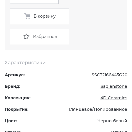
KERAMA MARAZZI
XLIGHT XTONE URBATEK
СМЕСИТЕЛИ
В корзину
PAMESA
XXL Pamesa
УНИТАЗЫ И ПИCCУАРЫ
Избранное
PERONDA
PORCELANOSA
Характеристики
SANT’AGOSTINO
Артикул:
SSC32166445G20
Бренд:
Sapienstone
ГРАНИТЕЯ
Коллекция:
4D Ceramics
УРАЛЬСКИЙ ГРАНИТ
Покрытие:
Глянцевое/Полированное
Цвет:
Черно-белый