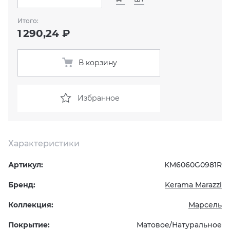
Итого:
KERAMA MARAZZI
XLIGHT XTONE URBATEK
СМЕСИТЕЛИ
1 290,24 ₽
PAMESA
XXL Pamesa
УНИТАЗЫ И ПИCCУАРЫ
В корзину
PERONDA
Избранное
PORCELANOSA
SANT’AGOSTINO
Характеристики
ГРАНИТЕЯ
Артикул:
KM6060G0981R
УРАЛЬСКИЙ ГРАНИТ
Бренд:
Kerama Marazzi
Коллекция:
Марсель
Покрытие:
Матовое/Натуральное