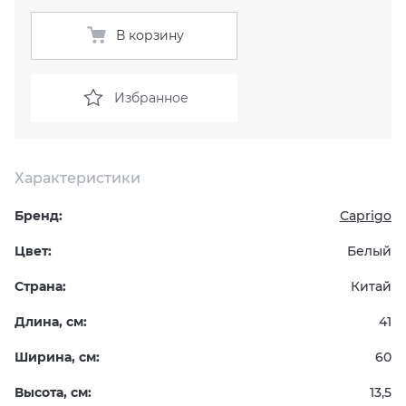
В корзину
KERAMA MARAZZI
XLIGHT XTONE URBATEK
СМЕСИТЕЛИ
PAMESA
XXL Pamesa
УНИТАЗЫ И ПИCCУАРЫ
Избранное
PERONDA
Характеристики
PORCELANOSA
Бренд:
Caprigo
SANT’AGOSTINO
Цвет:
Белый
ГРАНИТЕЯ
Страна:
Китай
УРАЛЬСКИЙ ГРАНИТ
Длина, см:
41
Ширина, см:
60
Высота, см:
13,5