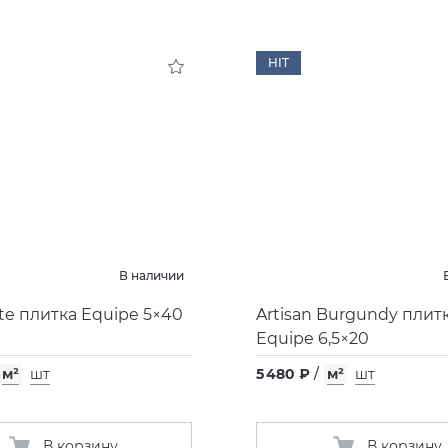
HIT
В наличии
ite плитка Equipe 5×40
Artisan Burgundy плит
Equipe 6,5×20
м²
шт
5 480 ₽
/
м²
шт
В корзину
В корзину