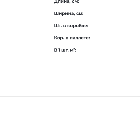
Длина, см:
Ширина, см:
Шт. в коробке:
Кор. в паллете:
В 1 шт, м
:
2