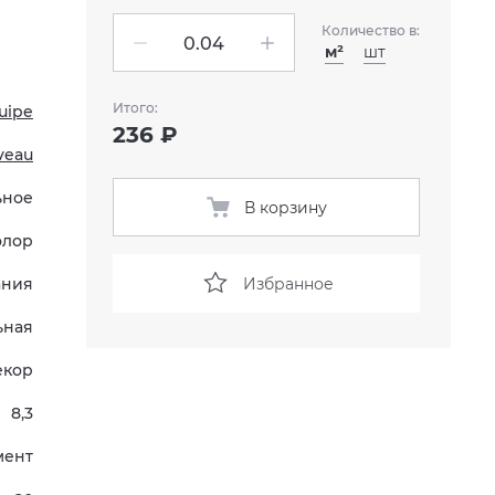
Количество в:
м²
шт
Итого:
uipe
236 ₽
veau
ьное
В корзину
олор
Избранное
ания
ьная
екор
8,3
мент