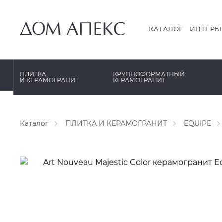
PERONDA
PERONDA
PORCELANOSA
REX XXL
КАТАЛОГ
ИНТЕРЬ
SANT’AGOSTINO
SAPIENSTONE
ГРАНИТЕЯ
XLIGHT XTONE URBATEK
ПЛИТКА
КРУПНОФОРМАТНЫЙ
И КЕРАМОГРАНИТ
КЕРАМОГРАНИТ
УРАЛЬСКИЙ ГРАНИТ
XXL Pamesa
Каталог
ПЛИТКА И КЕРАМОГРАНИТ
EQUIPE