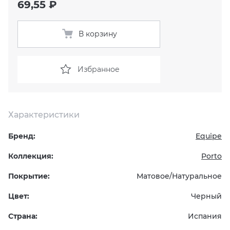
69,55 ₽
KERAMA MARAZZI
XLIGHT XTONE URBATEK
СМЕСИТЕЛИ
В корзину
PAMESA
XXL Pamesa
УНИТАЗЫ И ПИCCУАРЫ
Избранное
PERONDA
PORCELANOSA
Характеристики
SANT’AGOSTINO
Бренд:
Equipe
ГРАНИТЕЯ
Коллекция:
Porto
Покрытие:
Матовое/Натуральное
УРАЛЬСКИЙ ГРАНИТ
Цвет:
Черный
Страна:
Испания