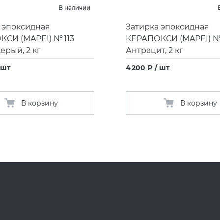
В наличии
 эпоксидная
Затирка эпоксидная
ОКСИ
(
MAPEI) № 113
КЕРАПОКСИ
(
MAPEI) №
ерый, 2 кг
Антрацит, 2 кг
 шт
4 200 ₽ / шт
В корзину
В корзину