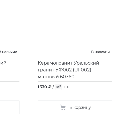
В наличии
В наличии
кий
Керамогранит Уральский
гранит УФ002
(
UF002)
матовый 60×60
1 330 ₽
/
м²
шт
В корзину