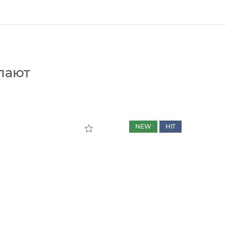
пают
NEW
HIT