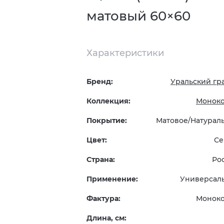
матовый 60×60
Характеристики
Бренд:
Уральский гр
Коллекция:
Монок
Покрытие:
Матовое/Натурал
Цвет:
Се
Страна:
Ро
Применение:
Универсал
Фактура:
Монок
Длина, см: