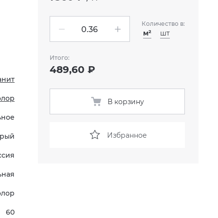
Количество в:
м²
шт
Итого:
489,60 ₽
анит
олор
В корзину
ьное
Избранное
рый
ссия
ьная
олор
60