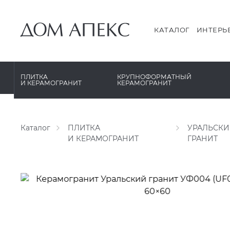
PERONDA
PERONDA
PORCELANOSA
REX XXL
КАТАЛОГ
ИНТЕРЬ
SANT’AGOSTINO
SAPIENSTONE
ГРАНИТЕЯ
XLIGHT XTONE URBATEK
ПЛИТКА
КРУПНОФОРМАТНЫЙ
И КЕРАМОГРАНИТ
КЕРАМОГРАНИТ
УРАЛЬСКИЙ ГРАНИТ
XXL Pamesa
Каталог
ПЛИТКА
УРАЛЬСК
И КЕРАМОГРАНИТ
ГРАНИТ