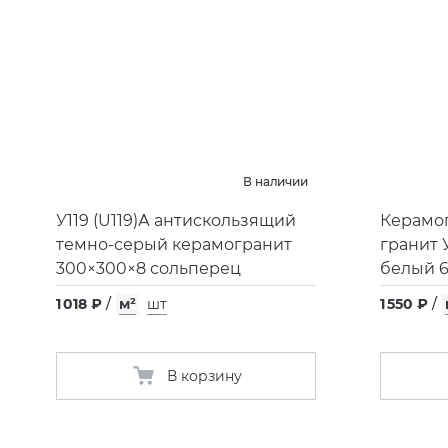
В наличии
У119
(
U119)А антискользящий
Керамо
темно-серый керамогранит
гранит 
300×300×8 сольперец
белый 
1 018 ₽
/
м²
шт
1 550 ₽
/
В корзину