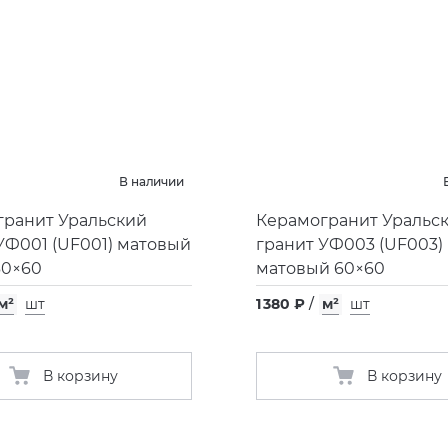
В наличии
гранит Уральский
Керамогранит Уральс
УФ001
(
UF001) матовый
гранит УФ003
(
UF003)
60×60
матовый 60×60
м²
шт
1 380 ₽
/
м²
шт
В корзину
В корзину