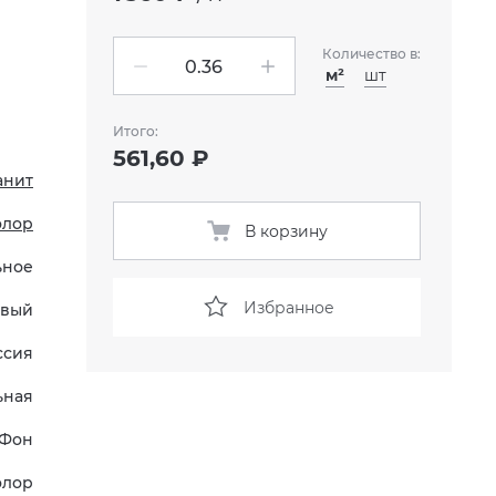
Количество в:
м²
шт
Итого:
561,60 ₽
анит
олор
В корзину
ьное
Избранное
евый
ссия
ьная
Фон
олор