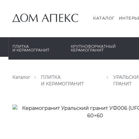
PERONDA
PERONDA
PORCELANOSA
REX XXL
КАТАЛОГ
ИНТЕРЬ
SANT’AGOSTINO
SAPIENSTONE
ГРАНИТЕЯ
XLIGHT XTONE URBATEK
ПЛИТКА
КРУПНОФОРМАТНЫЙ
И КЕРАМОГРАНИТ
КЕРАМОГРАНИТ
УРАЛЬСКИЙ ГРАНИТ
XXL Pamesa
Каталог
ПЛИТКА
УРАЛЬСК
И КЕРАМОГРАНИТ
ГРАНИТ