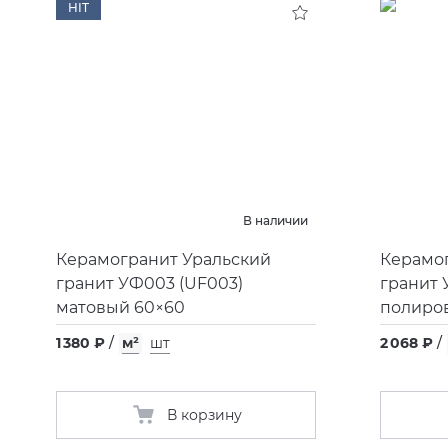
HIT
В наличии
Керамогранит Уральский
Керамо
гранит УФ003
(
UF003)
гранит
матовый 60×60
полиро
1 380 ₽
/
м²
шт
2 068 ₽
/
В корзину