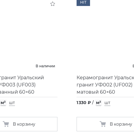
HIT
В наличии
гранит Уральский
Керамогранит Уральс
 УФ003
(
UF003)
гранит УФ002
(
UF002)
ванный 60×60
матовый 60×60
м²
шт
1 330 ₽
/
м²
шт
В корзину
В корзину