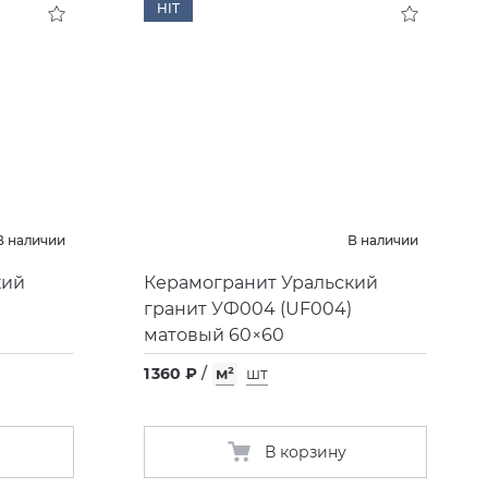
HIT
В наличии
В наличии
кий
Керамогранит Уральский
гранит УФ004
(
UF004)
матовый 60×60
1 360 ₽
/
м²
шт
В корзину