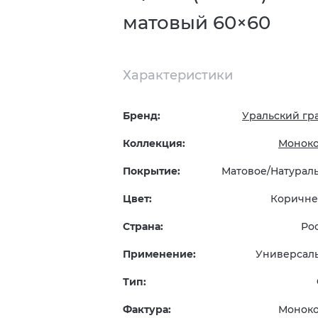
матовый 60×60
Характеристики
Бренд:
Уральский гр
Коллекция:
Монок
Покрытие:
Матовое/Натурал
Цвет:
Коричн
Страна:
Ро
Применение:
Универсал
Тип:
Фактура:
Монок