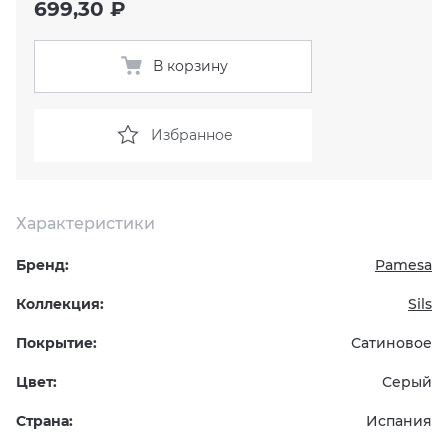
699,30 ₽
KERAMA MARAZZI
XLIGHT XTONE URBATEK
СМЕСИТЕЛИ
В корзину
PAMESA
XXL Pamesa
УНИТАЗЫ И ПИCCУАРЫ
Избранное
PERONDA
PORCELANOSA
Характеристики
SANT’AGOSTINO
Бренд:
Pamesa
ГРАНИТЕЯ
Коллекция:
Sils
Покрытие:
Сатиновое
УРАЛЬСКИЙ ГРАНИТ
Цвет:
Серый
Страна:
Испания