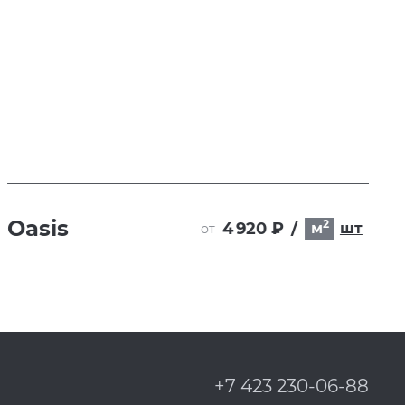
Oasis
2
4 920 ₽
/
м
шт
от
+7 423 230-06-88