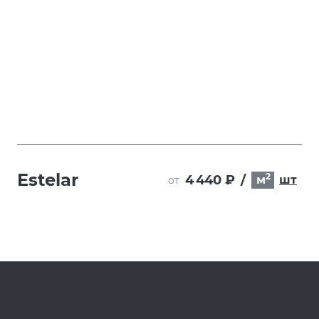
Estelar
2
4 440 ₽
/
м
шт
от