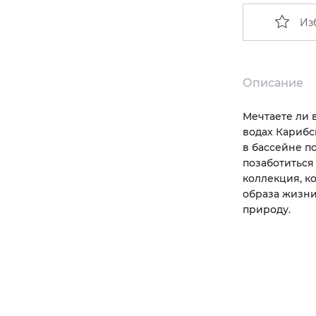
Из
Описание
Мечтаете ли 
водах Карибс
в бассейне п
позаботиться
коллекция, к
образа жизни
природу.