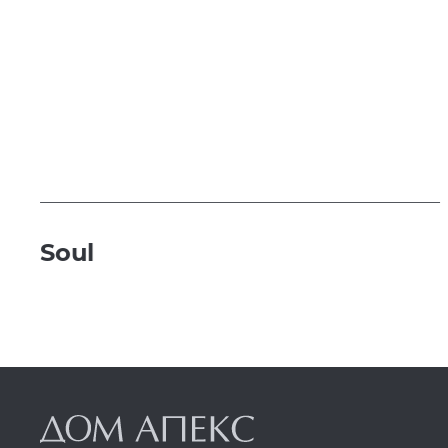
Soul
т