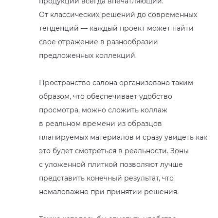
продукции всегда впечатляющий.
EMIL CERAMICA
ITALON
VIDREPUR
ШКАФЫ И ПЕНАЛЫ
ДУШЕВЫЕ ОГРАЖДЕНИЯ
ПРОФИЛИ И ПЛИНТУСЫ
От классических решений до современных
тенденций — каждый проект может найти
EQUIPE
KERAMA MARAZZI
ИНСТАЛЛЯЦИИ И КЛАВИШИ СМЫВА
РЕМОНТНЫЕ СОСТАВЫ ДЛЯ БЕТОНА
свое отражение в разнообразии
предложенных коллекций.
FIANDRE
LA FABBRICA AVA
ОБОГРЕВАТЕЛИ
СИСТЕМА ВЫРАВНИВАНИЯ
Пространство салона организовано таким
FIORANESE
LAMINAM
ПЛАСТИНЫ ИЗ ИСКУССТВЕННОГО КАМНЯ
образом, что обеспечивает удобство
просмотра, можно сложить коллаж
GRESPANIA
L’ANTIC COLONIAL
ПОДДОНЫ
в реальном времени из образцов
IDALGO
MAXFINE IRIS
ПОЛОТЕНЦЕСУШИТЕЛИ
планируемых материалов и сразу увидеть как
это будет смотреться в реальности. Зоны
IMOLA CERAMICA
PERONDA
РАКОВИНЫ
с уложенной плиткой позволяют лучше
представить конечный результат, что
IRIS
REX XXL
САУНЫ
немаловажно при принятии решения.
ITALON
SAPIENSTONE
СИСТЕМЫ СЛИВА