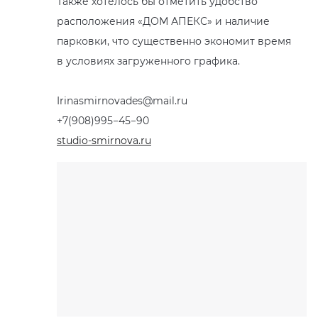
Также хотелось бы отметить удобство
расположения
«
ДОМ АПЕКС» и наличие
KERAMA MARAZZI
XLIGHT XTONE URBATEK
СМЕСИТЕЛИ
парковки, что существенно экономит время
в условиях загруженного графика.
PAMESA
XXL Pamesa
УНИТАЗЫ И ПИCCУАРЫ
Irinasmirnovades@mail.ru
PERONDA
+7(908)995−45−90
PORCELANOSA
studio-smirnova.ru
SANT’AGOSTINO
ГРАНИТЕЯ
УРАЛЬСКИЙ ГРАНИТ